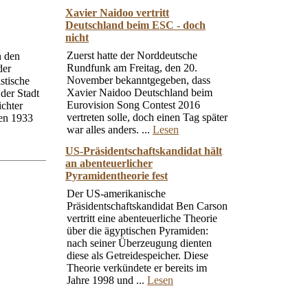
Xavier Naidoo vertritt
Deutschland beim ESC - doch
nicht
Zuerst hatte der Norddeutsche
n den
Rundfunk am Freitag, den 20.
der
November bekanntgegeben, dass
stische
Xavier Naidoo Deutschland beim
der Stadt
Eurovision Song Contest 2016
chter
vertreten solle, doch einen Tag später
hen 1933
war alles anders. ...
Lesen
US-Präsidentschaftskandidat hält
an abenteuerlicher
Pyramidentheorie fest
Der US-amerikanische
Präsidentschaftskandidat Ben Carson
vertritt eine abenteuerliche Theorie
über die ägyptischen Pyramiden:
nach seiner Überzeugung dienten
diese als Getreidespeicher. Diese
Theorie verkündete er bereits im
Jahre 1998 und ...
Lesen