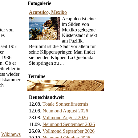
Fotogalerie
Acapulco, Mexiko
Acapulco ist eine
im Süden von
eter von
Mexiko gelegene
nes
Küstenstadt direkt
am Pazifik.
 seit 1951
Berühmt ist die Stadt vor allem für
er
seine Klippenspringer. Man findet
d 1936
sie bei den Klippen La Quebrada.
en. Ob er
Sie springen zu ...
ibfehler in
Moss wieder
Termine
altskammer
ch
Deutschlandweit
12.08.
Totale Sonnenfinsternis
12.08.
Neumond August 2026
28.08.
Vollmond August 2026
11.09.
Neumond September 2026
26.09.
Vollmond September 2026
Wikinews
10.10.
Neumond Oktober 2026