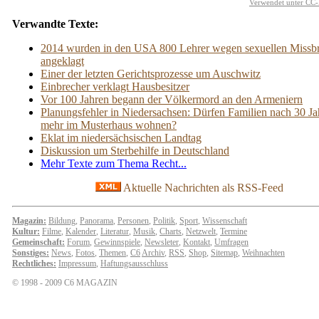
Verwendet unter CC-
Verwandte Texte:
2014 wurden in den USA 800 Lehrer wegen sexuellen Missb
angeklagt
Einer der letzten Gerichtsprozesse um Auschwitz
Einbrecher verklagt Hausbesitzer
Vor 100 Jahren begann der Völkermord an den Armeniern
Planungsfehler in Niedersachsen: Dürfen Familien nach 30 Ja
mehr im Musterhaus wohnen?
Eklat im niedersächsischen Landtag
Diskussion um Sterbehilfe in Deutschland
Mehr Texte zum Thema Recht...
Aktuelle Nachrichten als RSS-Feed
Magazin:
Bildung
,
Panorama
,
Personen
,
Politik
,
Sport
,
Wissenschaft
Kultur:
Filme
,
Kalender
,
Literatur
,
Musik
,
Charts
,
Netzwelt
,
Termine
Gemeinschaft:
Forum
,
Gewinnspiele
,
Newsleter
,
Kontakt
,
Umfragen
Sonstiges:
News
,
Fotos
,
Themen
,
C6
Archiv
,
RSS
,
Shop
,
Sitemap
,
Weihnachten
Rechtliches:
Impressum
,
Haftungsausschluss
© 1998 - 2009 C6 MAGAZIN