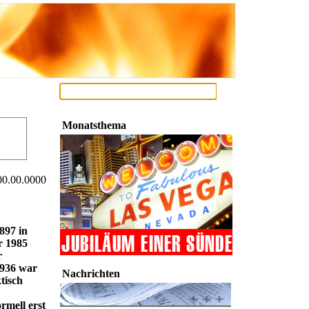
Monatsthema
00.00.0000
1897 in
r 1985
r
1936 war
Nachrichten
ktisch
rmell erst