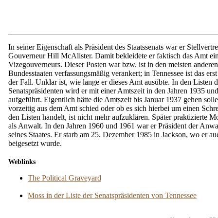
In seiner Eigenschaft als Präsident des Staatssenats war er Stellvertr
Gouverneur Hill McAlister. Damit bekleidete er faktisch das Amt ei
Vizegouverneurs. Dieser Posten war bzw. ist in den meisten anderen
Bundesstaaten verfassungsmäßig verankert; in Tennessee ist das erst
der Fall. Unklar ist, wie lange er dieses Amt ausübte. In den Listen d
Senatspräsidenten wird er mit einer Amtszeit in den Jahren 1935 un
aufgeführt. Eigentlich hätte die Amtszeit bis Januar 1937 gehen soll
vorzeitig aus dem Amt schied oder ob es sich hierbei um einen Schre
den Listen handelt, ist nicht mehr aufzuklären. Später praktizierte 
als Anwalt. In den Jahren 1960 und 1961 war er Präsident der Anw
seines Staates. Er starb am 25. Dezember 1985 in Jackson, wo er au
beigesetzt wurde.
Weblinks
The Political Graveyard
Moss in der Liste der Senatspräsidenten von Tennessee