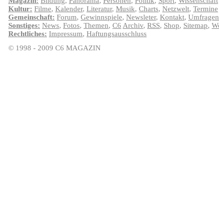
Magazin:
Bildung
,
Panorama
,
Personen
,
Politik
,
Sport
,
Wissenschaft
Kultur:
Filme
,
Kalender
,
Literatur
,
Musik
,
Charts
,
Netzwelt
,
Termine
Gemeinschaft:
Forum
,
Gewinnspiele
,
Newsleter
,
Kontakt
,
Umfragen
Sonstiges:
News
,
Fotos
,
Themen
,
C6
Archiv
,
RSS
,
Shop
,
Sitemap
,
We
Rechtliches:
Impressum
,
Haftungsausschluss
© 1998 - 2009 C6 MAGAZIN