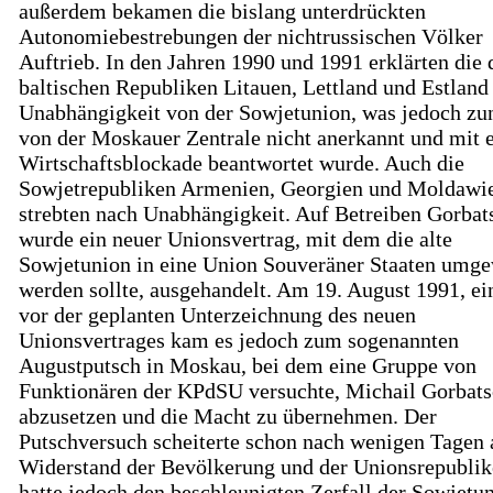
außerdem bekamen die bislang unterdrückten
Autonomiebestrebungen der nichtrussischen Völker
Auftrieb. In den Jahren 1990 und 1991 erklärten die 
baltischen Republiken Litauen, Lettland und Estland 
Unabhängigkeit von der Sowjetunion, was jedoch zu
von der Moskauer Zentrale nicht anerkannt und mit 
Wirtschaftsblockade beantwortet wurde. Auch die
Sowjetrepubliken Armenien, Georgien und Moldawi
strebten nach Unabhängigkeit. Auf Betreiben Gorba
wurde ein neuer Unionsvertrag, mit dem die alte
Sowjetunion in eine Union Souveräner Staaten umg
werden sollte, ausgehandelt. Am 19. August 1991, ei
vor der geplanten Unterzeichnung des neuen
Unionsvertrages kam es jedoch zum sogenannten
Augustputsch in Moskau, bei dem eine Gruppe von
Funktionären der KPdSU versuchte, Michail Gorbat
abzusetzen und die Macht zu übernehmen. Der
Putschversuch scheiterte schon nach wenigen Tagen
Widerstand der Bevölkerung und der Unionsrepublik
hatte jedoch den beschleunigten Zerfall der Sowjetu