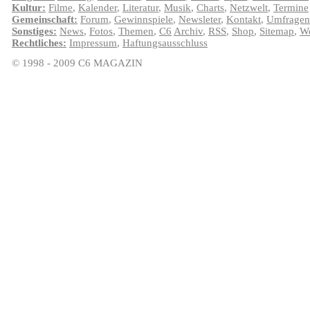
Kultur:
Filme
,
Kalender
,
Literatur
,
Musik
,
Charts
,
Netzwelt
,
Termine
Gemeinschaft:
Forum
,
Gewinnspiele
,
Newsleter
,
Kontakt
,
Umfragen
Sonstiges:
News
,
Fotos
,
Themen
,
C6
Archiv
,
RSS
,
Shop
,
Sitemap
,
We
Rechtliches:
Impressum
,
Haftungsausschluss
© 1998 - 2009 C6 MAGAZIN