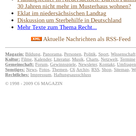
30 Jahren nicht mehr im Musterhaus wohnen?
Eklat im niedersächsischen Landtag
Diskussion um Sterbehilfe in Deutschland
Mehr Texte zum Thema Recht...
Aktuelle Nachrichten als RSS-Feed
Magazin:
Bildung
,
Panorama
,
Personen
,
Politik
,
Sport
,
Wissenschaft
Kultur:
Filme
,
Kalender
,
Literatur
,
Musik
,
Charts
,
Netzwelt
,
Termine
Gemeinschaft:
Forum
,
Gewinnspiele
,
Newsleter
,
Kontakt
,
Umfragen
Sonstiges:
News
,
Fotos
,
Themen
,
C6
Archiv
,
RSS
,
Shop
,
Sitemap
,
We
Rechtliches:
Impressum
,
Haftungsausschluss
© 1998 - 2009 C6 MAGAZIN