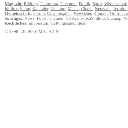
Magazin:
Bildung
,
Panorama
,
Personen
,
Politik
,
Sport
,
Wissenschaft
Kultur:
Filme
,
Kalender
,
Literatur
,
Musik
,
Charts
,
Netzwelt
,
Termine
Gemeinschaft:
Forum
,
Gewinnspiele
,
Newsleter
,
Kontakt
,
Umfragen
Sonstiges:
News
,
Fotos
,
Themen
,
C6
Archiv
,
RSS
,
Shop
,
Sitemap
,
We
Rechtliches:
Impressum
,
Haftungsausschluss
© 1998 - 2009 C6 MAGAZIN