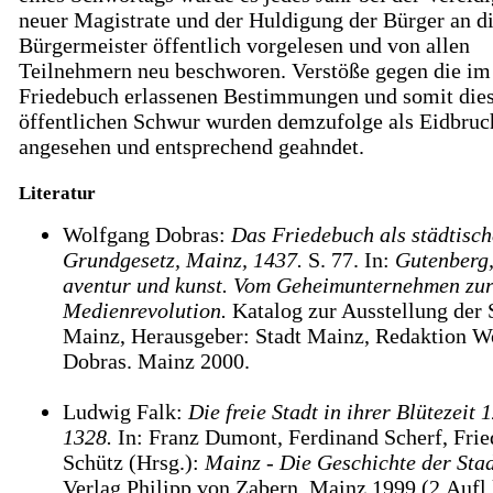
neuer Magistrate und der Huldigung der Bürger an d
Bürgermeister öffentlich vorgelesen und von allen
Teilnehmern neu beschworen. Verstöße gegen die im
Friedebuch erlassenen Bestimmungen und somit die
öffentlichen Schwur wurden demzufolge als Eidbruc
angesehen und entsprechend geahndet.
Literatur
Wolfgang Dobras:
Das Friedebuch als städtisch
Grundgesetz, Mainz, 1437.
S. 77. In:
Gutenberg
aventur und kunst. Vom Geheimunternehmen zur
Medienrevolution.
Katalog zur Ausstellung der 
Mainz, Herausgeber: Stadt Mainz, Redaktion W
Dobras. Mainz 2000.
Ludwig Falk:
Die freie Stadt in ihrer Blütezeit 
1328.
In: Franz Dumont, Ferdinand Scherf, Frie
Schütz (Hrsg.):
Mainz - Die Geschichte der Stad
Verlag Philipp von Zabern, Mainz 1999 (2.Aufl