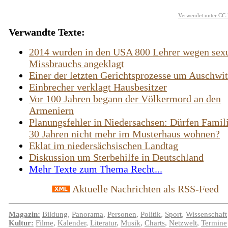
Verwendet unter CC-
Verwandte Texte:
2014 wurden in den USA 800 Lehrer wegen sex
Missbrauchs angeklagt
Einer der letzten Gerichtsprozesse um Auschwi
Einbrecher verklagt Hausbesitzer
Vor 100 Jahren begann der Völkermord an den
Armeniern
Planungsfehler in Niedersachsen: Dürfen Famil
30 Jahren nicht mehr im Musterhaus wohnen?
Eklat im niedersächsischen Landtag
Diskussion um Sterbehilfe in Deutschland
Mehr Texte zum Thema Recht...
Aktuelle Nachrichten als RSS-Feed
Magazin:
Bildung
,
Panorama
,
Personen
,
Politik
,
Sport
,
Wissenschaft
Kultur:
Filme
,
Kalender
,
Literatur
,
Musik
,
Charts
,
Netzwelt
,
Termine