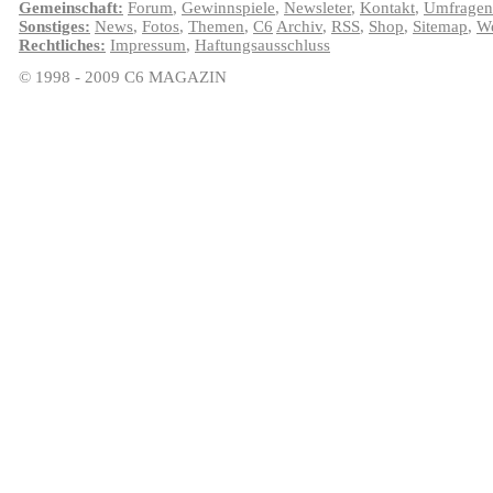
Gemeinschaft:
Forum
,
Gewinnspiele
,
Newsleter
,
Kontakt
,
Umfragen
Sonstiges:
News
,
Fotos
,
Themen
,
C6
Archiv
,
RSS
,
Shop
,
Sitemap
,
We
Rechtliches:
Impressum
,
Haftungsausschluss
© 1998 - 2009 C6 MAGAZIN