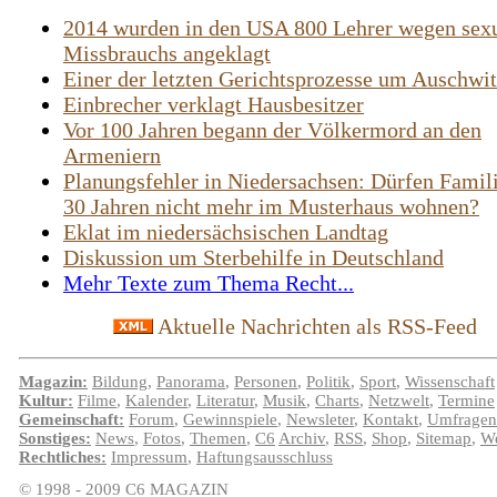
2014 wurden in den USA 800 Lehrer wegen sex
Missbrauchs angeklagt
Einer der letzten Gerichtsprozesse um Auschwi
Einbrecher verklagt Hausbesitzer
Vor 100 Jahren begann der Völkermord an den
Armeniern
Planungsfehler in Niedersachsen: Dürfen Famil
30 Jahren nicht mehr im Musterhaus wohnen?
Eklat im niedersächsischen Landtag
Diskussion um Sterbehilfe in Deutschland
Mehr Texte zum Thema Recht...
Aktuelle Nachrichten als RSS-Feed
Magazin:
Bildung
,
Panorama
,
Personen
,
Politik
,
Sport
,
Wissenschaft
Kultur:
Filme
,
Kalender
,
Literatur
,
Musik
,
Charts
,
Netzwelt
,
Termine
Gemeinschaft:
Forum
,
Gewinnspiele
,
Newsleter
,
Kontakt
,
Umfragen
Sonstiges:
News
,
Fotos
,
Themen
,
C6
Archiv
,
RSS
,
Shop
,
Sitemap
,
We
Rechtliches:
Impressum
,
Haftungsausschluss
© 1998 - 2009 C6 MAGAZIN