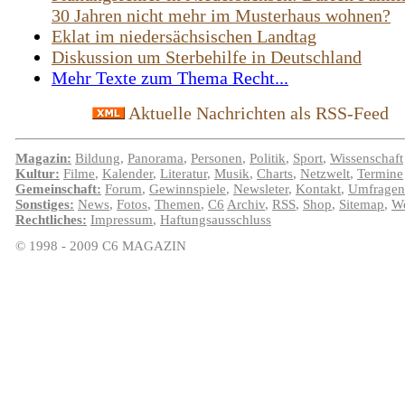
30 Jahren nicht mehr im Musterhaus wohnen?
Eklat im niedersächsischen Landtag
Diskussion um Sterbehilfe in Deutschland
Mehr Texte zum Thema Recht...
Aktuelle Nachrichten als RSS-Feed
Magazin:
Bildung
,
Panorama
,
Personen
,
Politik
,
Sport
,
Wissenschaft
Kultur:
Filme
,
Kalender
,
Literatur
,
Musik
,
Charts
,
Netzwelt
,
Termine
Gemeinschaft:
Forum
,
Gewinnspiele
,
Newsleter
,
Kontakt
,
Umfragen
Sonstiges:
News
,
Fotos
,
Themen
,
C6
Archiv
,
RSS
,
Shop
,
Sitemap
,
We
Rechtliches:
Impressum
,
Haftungsausschluss
© 1998 - 2009 C6 MAGAZIN