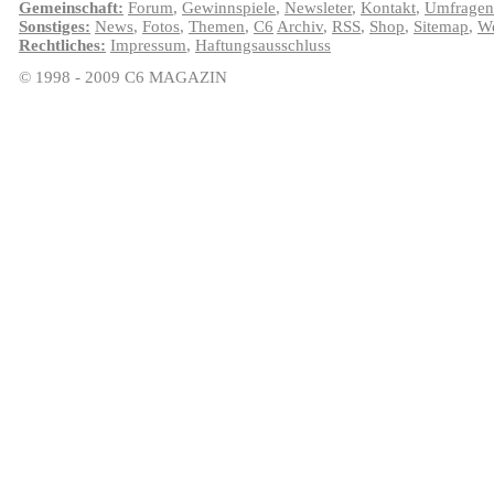
Gemeinschaft:
Forum
,
Gewinnspiele
,
Newsleter
,
Kontakt
,
Umfragen
Sonstiges:
News
,
Fotos
,
Themen
,
C6
Archiv
,
RSS
,
Shop
,
Sitemap
,
We
Rechtliches:
Impressum
,
Haftungsausschluss
© 1998 - 2009 C6 MAGAZIN