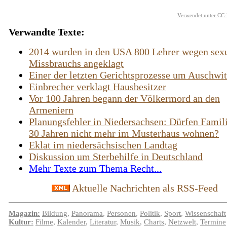
Verwendet unter CC-
Verwandte Texte:
2014 wurden in den USA 800 Lehrer wegen sex
Missbrauchs angeklagt
Einer der letzten Gerichtsprozesse um Auschwi
Einbrecher verklagt Hausbesitzer
Vor 100 Jahren begann der Völkermord an den
Armeniern
Planungsfehler in Niedersachsen: Dürfen Famil
30 Jahren nicht mehr im Musterhaus wohnen?
Eklat im niedersächsischen Landtag
Diskussion um Sterbehilfe in Deutschland
Mehr Texte zum Thema Recht...
Aktuelle Nachrichten als RSS-Feed
Magazin:
Bildung
,
Panorama
,
Personen
,
Politik
,
Sport
,
Wissenschaft
Kultur:
Filme
,
Kalender
,
Literatur
,
Musik
,
Charts
,
Netzwelt
,
Termine