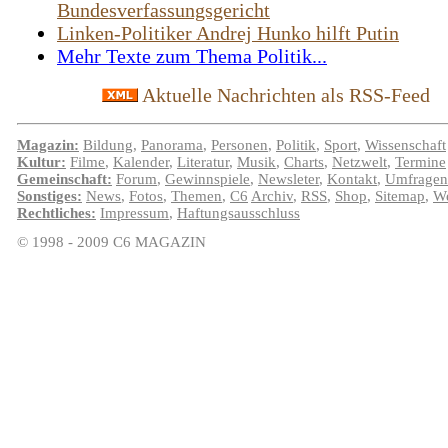
Bundesverfassungsgericht
Linken-Politiker Andrej Hunko hilft Putin
Mehr Texte zum Thema Politik...
Aktuelle Nachrichten als RSS-Feed
Magazin:
Bildung
,
Panorama
,
Personen
,
Politik
,
Sport
,
Wissenschaft
Kultur:
Filme
,
Kalender
,
Literatur
,
Musik
,
Charts
,
Netzwelt
,
Termine
Gemeinschaft:
Forum
,
Gewinnspiele
,
Newsleter
,
Kontakt
,
Umfragen
Sonstiges:
News
,
Fotos
,
Themen
,
C6
Archiv
,
RSS
,
Shop
,
Sitemap
,
We
Rechtliches:
Impressum
,
Haftungsausschluss
© 1998 - 2009 C6 MAGAZIN