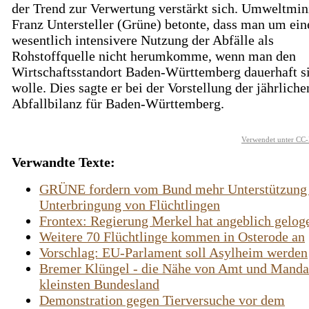
der Trend zur Verwertung verstärkt sich. Umweltmin
Franz Untersteller (Grüne) betonte, dass man um ein
wesentlich intensivere Nutzung der Abfälle als
Rohstoffquelle nicht herumkomme, wenn man den
Wirtschaftsstandort Baden-Württemberg dauerhaft s
wolle. Dies sagte er bei der Vorstellung der jährliche
Abfallbilanz für Baden-Württemberg.
Verwendet unter CC-
Verwandte Texte:
GRÜNE fordern vom Bund mehr Unterstützung 
Unterbringung von Flüchtlingen
Frontex: Regierung Merkel hat angeblich gelog
Weitere 70 Flüchtlinge kommen in Osterode an
Vorschlag: EU-Parlament soll Asylheim werden
Bremer Klüngel - die Nähe von Amt und Manda
kleinsten Bundesland
Demonstration gegen Tierversuche vor dem