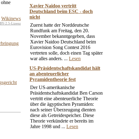
n ohne
Xavier Naidoo vertritt
Deutschland beim ESC - doch
nicht
Wikinews
BY-2.5-Lizenz
Zuerst hatte der Norddeutsche
Rundfunk am Freitag, den 20.
November bekanntgegeben, dass
Xavier Naidoo Deutschland beim
rbringung
Eurovision Song Contest 2016
vertreten solle, doch einen Tag später
war alles anders. ...
Lesen
US-Präsidentschaftskandidat hält
an abenteuerlicher
Pyramidentheorie fest
sgericht
Der US-amerikanische
Präsidentschaftskandidat Ben Carson
vertritt eine abenteuerliche Theorie
über die ägyptischen Pyramiden:
nach seiner Überzeugung dienten
diese als Getreidespeicher. Diese
Theorie verkündete er bereits im
Jahre 1998 und ...
Lesen