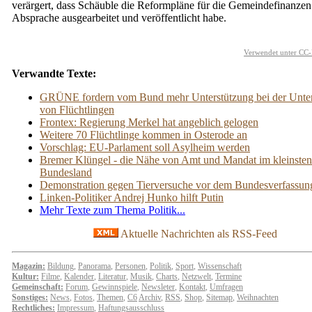
verärgert, dass Schäuble die Reformpläne für die Gemeindefinanze
Absprache ausgearbeitet und veröffentlicht habe.
Verwendet unter CC-
Verwandte Texte:
GRÜNE fordern vom Bund mehr Unterstützung bei der Unte
von Flüchtlingen
Frontex: Regierung Merkel hat angeblich gelogen
Weitere 70 Flüchtlinge kommen in Osterode an
Vorschlag: EU-Parlament soll Asylheim werden
Bremer Klüngel - die Nähe von Amt und Mandat im kleinsten
Bundesland
Demonstration gegen Tierversuche vor dem Bundesverfassung
Linken-Politiker Andrej Hunko hilft Putin
Mehr Texte zum Thema Politik...
Aktuelle Nachrichten als RSS-Feed
Magazin:
Bildung
,
Panorama
,
Personen
,
Politik
,
Sport
,
Wissenschaft
Kultur:
Filme
,
Kalender
,
Literatur
,
Musik
,
Charts
,
Netzwelt
,
Termine
Gemeinschaft:
Forum
,
Gewinnspiele
,
Newsleter
,
Kontakt
,
Umfragen
Sonstiges:
News
,
Fotos
,
Themen
,
C6
Archiv
,
RSS
,
Shop
,
Sitemap
,
Weihnachten
Rechtliches:
Impressum
,
Haftungsausschluss