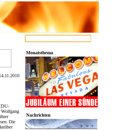
Monatsthema
14.11.2010
 CDU-
er Wolfgang
Nachrichten
ihrer
sen. Die
darüber