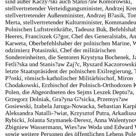
sind außer Kaczy?ski auch Stanis?aw Komorowski,
stellvertretender Verteidigungsminister, Andrzej Kre
stellvertretender Außenminister, Andrzej B?asik, T
Merta, stellvertretender Kulturminister, Kommandeu
Polnischen Luftstreitkräfte, Tadeusz Buk, Befehlsha
Heeres, Franciszek G?gor, Chef des Generalstabs, An
Karweta, Oberbefehlshaber der polnischen Marine, 
odzimierz Potasinski, Chef der militärischen
Sondereinheiten, die Sentoren Krystyna Bochenek, J
Fetli?ska und Stanis?aw Zaj?c, Ryszard Kaczorowski
letzte Staatspräsident der polnischen Exilregierung,
P?oski, römisch-katholischer Militärbischof, Miron
Chodakowski, Erzbischof der Polnisch-Orthodoxen K
Polen, die Abgeordneten des Sejms Leszek Deptu?a,
Grzegorz Dolniak, Gra?yna G?sicka, Przemys?aw
Gosiewski, Izabela Jaruga-Nowacka, Sebastian Karpi
Aleksandra Natalli-?wiat, Krzysztof Putra, Arkadius
Rybicki, Jolanta Szymanek-Deresz, Anna Walentyno
Zbigniew Wassermann, Wies?aw Woda und Edward 
sowie weitere Personen des öffentlichen Lebens Pole