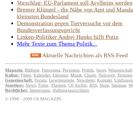
Vorschlag: EU-Parlament soll Asylheim werden
Bremer Klüngel - die Nähe von Amt und Manda
kleinsten Bundesland
Demonstration gegen Tierversuche vor dem
Bundesverfassungsgericht
Linken-Politiker Andrej Hunko hilft Putin
Mehr Texte zum Thema Politik...
Aktuelle Nachrichten als RSS-Feed
Magazin:
Bildung
,
Panorama
,
Personen
,
Politik
,
Sport
,
Wissenschaft
Kultur:
Filme
,
Kalender
,
Literatur
,
Musik
,
Charts
,
Netzwelt
,
Termine
Gemeinschaft:
Forum
,
Gewinnspiele
,
Newsleter
,
Kontakt
,
Umfragen
Sonstiges:
News
,
Fotos
,
Themen
,
C6
Archiv
,
RSS
,
Shop
,
Sitemap
,
We
Rechtliches:
Impressum
,
Haftungsausschluss
© 1998 - 2009 C6 MAGAZIN