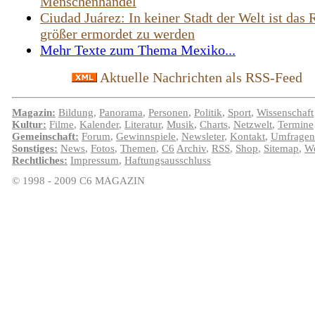
Menschenhandel
Ciudad Juárez: In keiner Stadt der Welt ist das 
größer ermordet zu werden
Mehr Texte zum Thema Mexiko...
Aktuelle Nachrichten als RSS-Feed
Magazin:
Bildung
,
Panorama
,
Personen
,
Politik
,
Sport
,
Wissenschaft
Kultur:
Filme
,
Kalender
,
Literatur
,
Musik
,
Charts
,
Netzwelt
,
Termine
Gemeinschaft:
Forum
,
Gewinnspiele
,
Newsleter
,
Kontakt
,
Umfragen
Sonstiges:
News
,
Fotos
,
Themen
,
C6
Archiv
,
RSS
,
Shop
,
Sitemap
,
We
Rechtliches:
Impressum
,
Haftungsausschluss
© 1998 - 2009 C6 MAGAZIN