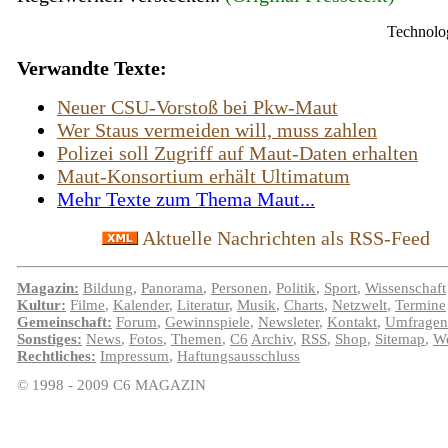
Technolo
Verwandte Texte:
Neuer CSU-Vorstoß bei Pkw-Maut
Wer Staus vermeiden will, muss zahlen
Polizei soll Zugriff auf Maut-Daten erhalten
Maut-Konsortium erhält Ultimatum
Mehr Texte zum Thema Maut...
Aktuelle Nachrichten als RSS-Feed
Magazin:
Bildung
,
Panorama
,
Personen
,
Politik
,
Sport
,
Wissenschaft
Kultur:
Filme
,
Kalender
,
Literatur
,
Musik
,
Charts
,
Netzwelt
,
Termine
Gemeinschaft:
Forum
,
Gewinnspiele
,
Newsleter
,
Kontakt
,
Umfragen
Sonstiges:
News
,
Fotos
,
Themen
,
C6
Archiv
,
RSS
,
Shop
,
Sitemap
,
We
Rechtliches:
Impressum
,
Haftungsausschluss
© 1998 - 2009 C6 MAGAZIN