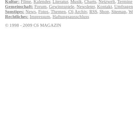
Kultur:
Filme
,
Kalender
,
Literatur
,
Musik
,
Charts
,
Netzwelt
,
Termine
Gemeinschaft:
Forum
,
Gewinnspiele
,
Newsleter
,
Kontakt
,
Umfragen
Sonstiges:
News
,
Fotos
,
Themen
,
C6
Archiv
,
RSS
,
Shop
,
Sitemap
,
We
Rechtliches:
Impressum
,
Haftungsausschluss
© 1998 - 2009 C6 MAGAZIN