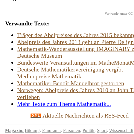
Verwendet unter CC-
Verwandte Texte:
Träger des Abelpreises des Jahres 2015 bekann
Abelpreis des Jahres 2013 geht an Pierre Delign
Mathematik-Wanderausstellung IMAGINARY zi
Deutsche Museum
Bundesweite Veranstaltungen im MatheMonatM
Deutsche Mathematikervereinigung vergibt
Medienpreise Mathematik
Mathematiker Benoît Mandelbrot gestorben
Norwegen: Abelpreis des Jahres 2010 an John T.
verliehen
Mehr Texte zum Thema Mathematik...
Aktuelle Nachrichten als RSS-Feed
Magazin:
Bildung
,
Panorama
,
Personen
,
Politik
,
Sport
,
Wissenschaft