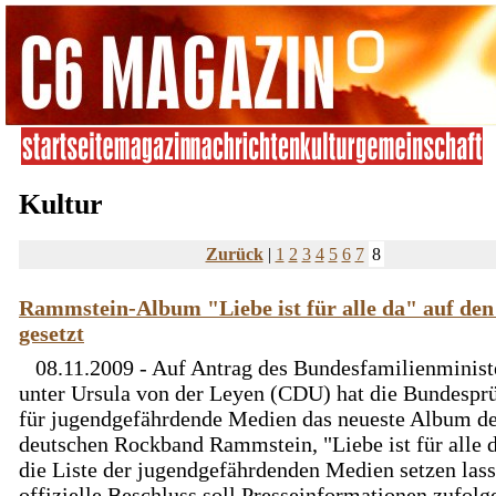
Kultur
Zurück
|
1
2
3
4
5
6
7
8
Rammstein-Album "Liebe ist für alle da" auf den
gesetzt
08.11.2009 - Auf Antrag des Bundesfamilienminis
unter Ursula von der Leyen (CDU) hat die Bundesprü
für jugendgefährdende Medien das neueste Album d
deutschen Rockband Rammstein, "Liebe ist für alle d
die Liste der jugendgefährdenden Medien setzen lass
offizielle Beschluss soll Presseinformationen zufolg