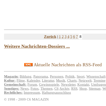
Zurück
|
1
2
3
4
5
6
7
8
Weitere Nachrichten-Dossiers ...
Aktuelle Nachrichten als RSS-Feed
Magazin:
Bildung
,
Panorama
,
Personen
,
Politik
,
Sport
,
Wissenschaft
Kultur:
Filme
,
Kalender
,
Literatur
,
Musik
,
Charts
,
Netzwelt
,
Termine
Gemeinschaft:
Forum
,
Gewinnspiele
,
Newsleter
,
Kontakt
,
Umfragen
Sonstiges:
News
,
Fotos
,
Themen
,
C6
Archiv
,
RSS
,
Shop
,
Sitemap
,
We
Rechtliches:
Impressum
,
Haftungsausschluss
© 1998 - 2009 C6 MAGAZIN