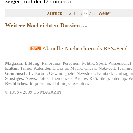
zeigen. Auf der Documenta ...
Zurück
|
1
2
3
4
5
6
7
8
|
Weiter
Weitere Nachrichten-Dossiers ...
Aktuelle Nachrichten als RSS-Feed
Magazin:
Bildung
,
Panorama
,
Personen
,
Politik
,
Sport
,
Wissenschaft
Kultur:
Filme
,
Kalender
,
Literatur
,
Musik
,
Charts
,
Netzwelt
,
Termine
Gemeinschaft:
Forum
,
Gewinnspiele
,
Newsleter
,
Kontakt
,
Umfragen
Sonstiges:
News
,
Fotos
,
Themen
,
C6
Archiv
,
RSS
,
Shop
,
Sitemap
,
We
Rechtliches:
Impressum
,
Haftungsausschluss
© 1998 - 2009 C6 MAGAZIN