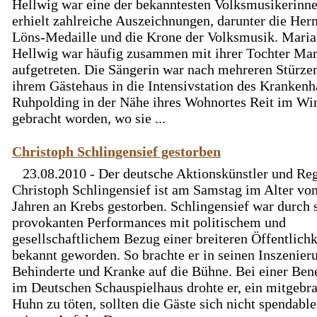
Hellwig war eine der bekanntesten Volksmusikerinn
erhielt zahlreiche Auszeichnungen, darunter die He
Löns-Medaille und die Krone der Volksmusik. Maria
Hellwig war häufig zusammen mit ihrer Tochter Ma
aufgetreten. Die Sängerin war nach mehreren Stürzen
ihrem Gästehaus in die Intensivstation des Krankenh
Ruhpolding in der Nähe ihres Wohnortes Reit im Wi
gebracht worden, wo sie ...
Christoph Schlingensief gestorben
23.08.2010 - Der deutsche Aktionskünstler und Re
Christoph Schlingensief ist am Samstag im Alter vo
Jahren an Krebs gestorben. Schlingensief war durch s
provokanten Performances mit politischem und
gesellschaftlichem Bezug einer breiteren Öffentlichk
bekannt geworden. So brachte er in seinen Inszenier
Behinderte und Kranke auf die Bühne. Bei einer Ben
im Deutschen Schauspielhaus drohte er, ein mitgebr
Huhn zu töten, sollten die Gäste sich nicht spendable