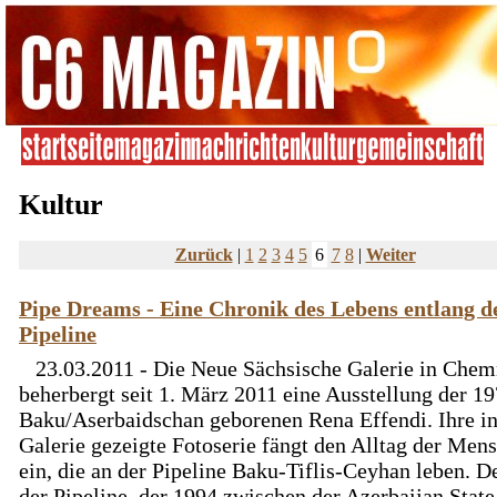
Kultur
Zurück
|
1
2
3
4
5
6
7
8
|
Weiter
Pipe Dreams - Eine Chronik des Lebens entlang d
Pipeline
23.03.2011 - Die Neue Sächsische Galerie in Chem
beherbergt seit 1. März 2011 eine Ausstellung der 19
Baku/Aserbaidschan geborenen Rena Effendi. Ihre in
Galerie gezeigte Fotoserie fängt den Alltag der Men
ein, die an der Pipeline Baku-Tiflis-Ceyhan leben. D
der Pipeline, der 1994 zwischen der Azerbaijan State