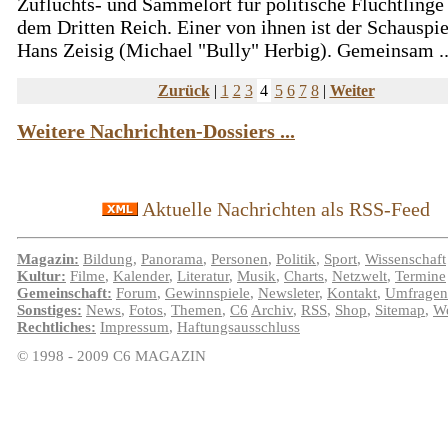
Zufluchts- und Sammelort für politische Flüchtlinge
dem Dritten Reich. Einer von ihnen ist der Schauspie
Hans Zeisig (Michael "Bully" Herbig). Gemeinsam ..
Zurück
|
1
2
3
4
5
6
7
8
|
Weiter
Weitere Nachrichten-Dossiers ...
Aktuelle Nachrichten als RSS-Feed
Magazin:
Bildung
,
Panorama
,
Personen
,
Politik
,
Sport
,
Wissenschaft
Kultur:
Filme
,
Kalender
,
Literatur
,
Musik
,
Charts
,
Netzwelt
,
Termine
Gemeinschaft:
Forum
,
Gewinnspiele
,
Newsleter
,
Kontakt
,
Umfragen
Sonstiges:
News
,
Fotos
,
Themen
,
C6
Archiv
,
RSS
,
Shop
,
Sitemap
,
We
Rechtliches:
Impressum
,
Haftungsausschluss
© 1998 - 2009 C6 MAGAZIN