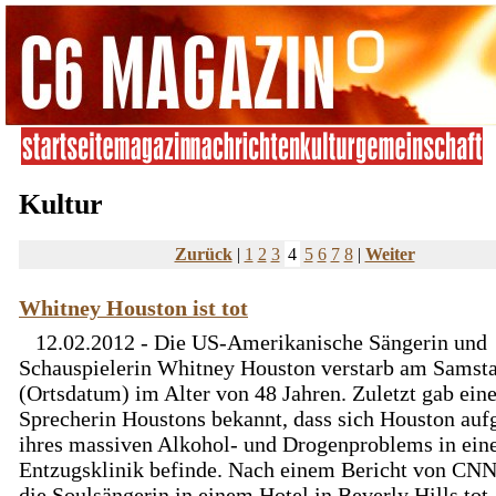
Kultur
Zurück
|
1
2
3
4
5
6
7
8
|
Weiter
Whitney Houston ist tot
12.02.2012 - Die US-Amerikanische Sängerin und
Schauspielerin Whitney Houston verstarb am Samst
(Ortsdatum) im Alter von 48 Jahren. Zuletzt gab ein
Sprecherin Houstons bekannt, dass sich Houston auf
ihres massiven Alkohol- und Drogenproblems in ein
Entzugsklinik befinde. Nach einem Bericht von CN
die Soulsängerin in einem Hotel in Beverly Hills tot