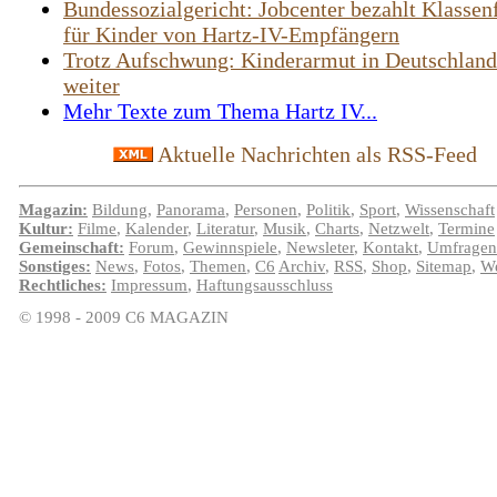
Bundessozialgericht: Jobcenter bezahlt Klassen
für Kinder von Hartz-IV-Empfängern
Trotz Aufschwung: Kinderarmut in Deutschland
weiter
Mehr Texte zum Thema Hartz IV...
Aktuelle Nachrichten als RSS-Feed
Magazin:
Bildung
,
Panorama
,
Personen
,
Politik
,
Sport
,
Wissenschaft
Kultur:
Filme
,
Kalender
,
Literatur
,
Musik
,
Charts
,
Netzwelt
,
Termine
Gemeinschaft:
Forum
,
Gewinnspiele
,
Newsleter
,
Kontakt
,
Umfragen
Sonstiges:
News
,
Fotos
,
Themen
,
C6
Archiv
,
RSS
,
Shop
,
Sitemap
,
We
Rechtliches:
Impressum
,
Haftungsausschluss
© 1998 - 2009 C6 MAGAZIN