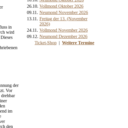
26.10.
Vollmond Oktober 2026
er
09.11.
Neumond November 2026
13.11.
Freitag der 13. (November
2026)
luss in
24.11.
Vollmond November 2026
rch wird
09.12.
Neumond Dezember 2026
 Dieses
Ticket-Shop
|
Weitere Termine
chriebenen
annung der
zt. Vor
e drehbar
iner
den
uend im
e
ver
rch den