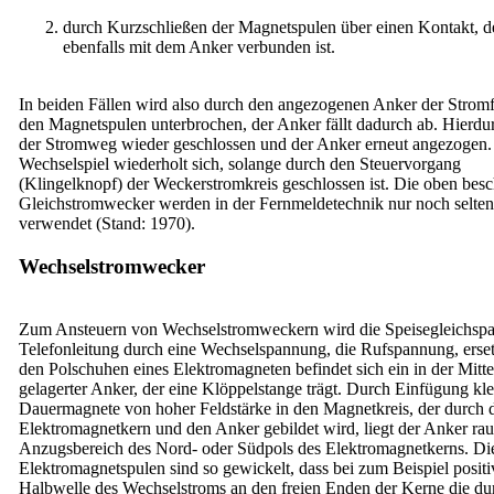
durch Kurzschließen der Magnetspulen über einen Kontakt, d
ebenfalls mit dem Anker verbunden ist.
In beiden Fällen wird also durch den angezogenen Anker der Stromf
den Magnetspulen unterbrochen, der Anker fällt dadurch ab. Hierdu
der Stromweg wieder geschlossen und der Anker erneut angezogen.
Wechselspiel wiederholt sich, solange durch den Steuervorgang
(Klingelknopf) der Weckerstromkreis geschlossen ist. Die oben bes
Gleichstromwecker werden in der Fernmeldetechnik nur noch selten
verwendet (Stand: 1970).
Wechselstromwecker
Zum Ansteuern von Wechselstromweckern wird die Speisegleichsp
Telefonleitung durch eine Wechselspannung, die Rufspannung, erset
den Polschuhen eines Elektromagneten befindet sich ein in der Mitt
gelagerter Anker, der eine Klöppelstange trägt. Durch Einfügung kle
Dauermagnete von hoher Feldstärke in den Magnetkreis, der durch 
Elektromagnetkern und den Anker gebildet wird, liegt der Anker ra
Anzugsbereich des Nord- oder Südpols des Elektromagnetkerns. Di
Elektromagnetspulen sind so gewickelt, dass bei zum Beispiel positi
Halbwelle des Wechselstroms an den freien Enden der Kerne die du