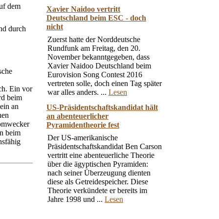
auf dem
Xavier Naidoo vertritt
Deutschland beim ESC - doch
nicht
nd durch
Zuerst hatte der Norddeutsche
Rundfunk am Freitag, den 20.
November bekanntgegeben, dass
Xavier Naidoo Deutschland beim
sche
Eurovision Song Contest 2016
vertreten solle, doch einen Tag später
ch. Ein vor
war alles anders. ...
Lesen
rd beim
ein an
US-Präsidentschaftskandidat hält
nen
an abenteuerlicher
tromwecker
Pyramidentheorie fest
en beim
Der US-amerikanische
nsfähig
Präsidentschaftskandidat Ben Carson
vertritt eine abenteuerliche Theorie
über die ägyptischen Pyramiden:
nach seiner Überzeugung dienten
diese als Getreidespeicher. Diese
Theorie verkündete er bereits im
Jahre 1998 und ...
Lesen