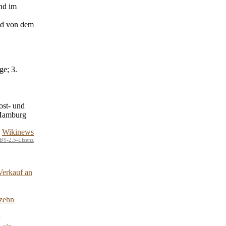
nd im
nd von dem
ge; 3.
ost- und
 Hamburg
Wikinews
BY-2.5-Lizenz
Verkauf an
 zehn