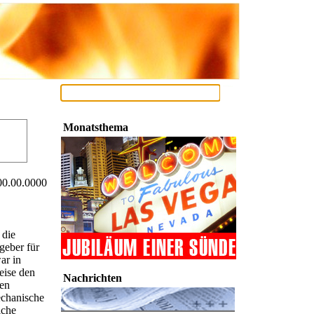
Monatsthema
00.00.0000
 die
geber für
ar in
eise den
Nachrichten
hen
echanische
iche