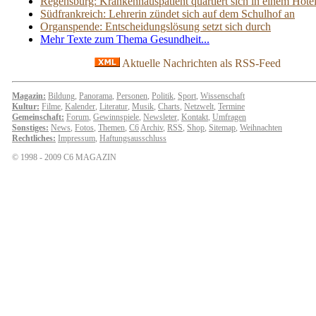
Regensburg: Krankenhauspatient quartiert sich in einem Hotel
Südfrankreich: Lehrerin zündet sich auf dem Schulhof an
Organspende: Entscheidungslösung setzt sich durch
Mehr Texte zum Thema Gesundheit...
Aktuelle Nachrichten als RSS-Feed
Magazin:
Bildung
,
Panorama
,
Personen
,
Politik
,
Sport
,
Wissenschaft
Kultur:
Filme
,
Kalender
,
Literatur
,
Musik
,
Charts
,
Netzwelt
,
Termine
Gemeinschaft:
Forum
,
Gewinnspiele
,
Newsleter
,
Kontakt
,
Umfragen
Sonstiges:
News
,
Fotos
,
Themen
,
C6
Archiv
,
RSS
,
Shop
,
Sitemap
,
Weihnachten
Rechtliches:
Impressum
,
Haftungsausschluss
© 1998 - 2009 C6 MAGAZIN