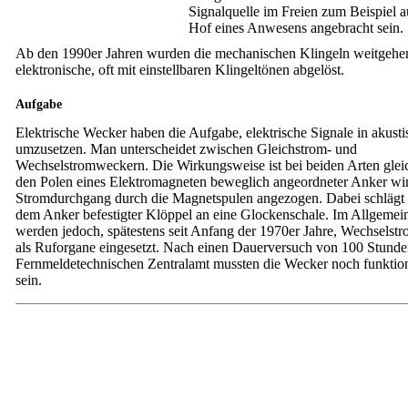
Signalquelle im Freien zum Beispiel 
Hof eines Anwesens angebracht sein.
Ab den 1990er Jahren wurden die mechanischen Klingeln weitgehe
elektronische, oft mit einstellbaren Klingeltönen abgelöst.
Aufgabe
Elektrische Wecker haben die Aufgabe, elektrische Signale in akusti
umzusetzen. Man unterscheidet zwischen Gleichstrom- und
Wechselstrom
weckern
. Die Wirkungsweise ist bei beiden Arten glei
den Polen eines Elektromagneten beweglich angeordneter Anker wi
Stromdurchgang durch die Magnetspulen angezogen. Dabei schlägt 
dem Anker befestigter Klöppel an eine Glockenschale. Im Allgemei
werden jedoch, spätestens seit Anfang der 1970er Jahre, Wechsels
als Ruforgane eingesetzt. Nach einen Dauerversuch von 100 Stund
Fernmeldetechnischen Zentralamt mussten die Wecker noch funktio
sein.