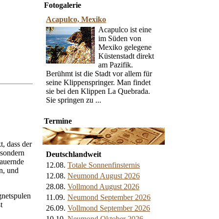
Fotogalerie
Acapulco, Mexiko
Acapulco ist eine
im Süden von
Mexiko gelegene
Küstenstadt direkt
am Pazifik.
Berühmt ist die Stadt vor allem für
seine Klippenspringer. Man findet
sie bei den Klippen La Quebrada.
Sie springen zu ...
Termine
, dass der
 sondern
Deutschlandweit
dauernde
12.08.
Totale Sonnenfinsternis
n, und
12.08.
Neumond August 2026
28.08.
Vollmond August 2026
gnetspulen
11.09.
Neumond September 2026
t
26.09.
Vollmond September 2026
10.10.
Neumond Oktober 2026