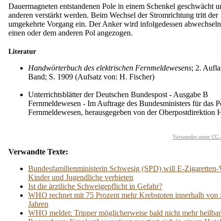
Dauermagneten entstandenen Pole in einem Schenkel geschwächt u
anderen verstärkt werden. Beim Wechsel der Stromrichtung tritt der
umgekehrte Vorgang ein. Der Anker wird infolgedessen abwechsel
einen oder dem anderen Pol angezogen.
Literatur
Handwörterbuch des elektrischen Fernmeldewesens
; 2. Aufla
Band; S. 1909 (Aufsatz von: H. Fischer)
Unterrichtsblätter der Deutschen Bundespost - Ausgabe B
Fernmeldewesen - Im Auftrage des Bundesministers für das P
Fernmeldewesen, herausgegeben von der Oberpostdirektion
Verwendet unter CC-
Verwandte Texte:
Bundesfamilienministerin Schwesig (SPD) will E-Zigaretten-
Kinder und Jugendliche verbieten
Ist die ärztliche Schweigepflicht in Gefahr?
WHO rechnet mit 75 Prozent mehr Krebstoten innerhalb von
Jahren
WHO meldet: Tripper möglicherweise bald nicht mehr heilbar