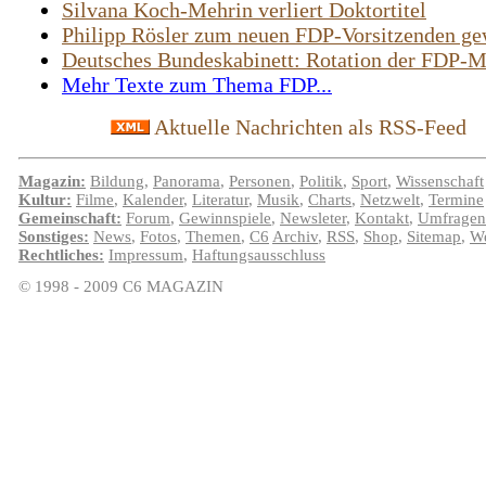
Silvana Koch-Mehrin verliert Doktortitel
Philipp Rösler zum neuen FDP-Vorsitzenden ge
Deutsches Bundeskabinett: Rotation der FDP-M
Mehr Texte zum Thema FDP...
Aktuelle Nachrichten als RSS-Feed
Magazin:
Bildung
,
Panorama
,
Personen
,
Politik
,
Sport
,
Wissenschaft
Kultur:
Filme
,
Kalender
,
Literatur
,
Musik
,
Charts
,
Netzwelt
,
Termine
Gemeinschaft:
Forum
,
Gewinnspiele
,
Newsleter
,
Kontakt
,
Umfragen
Sonstiges:
News
,
Fotos
,
Themen
,
C6
Archiv
,
RSS
,
Shop
,
Sitemap
,
We
Rechtliches:
Impressum
,
Haftungsausschluss
© 1998 - 2009 C6 MAGAZIN