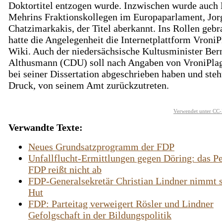
Doktortitel entzogen wurde. Inzwischen wurde auch
Mehrins Fraktionskollegen im Europaparlament, Jor
Chatzimarkakis, der Titel aberkannt. Ins Rollen gebr
hatte die Angelegenheit die Internetplattform VroniP
Wiki. Auch der niedersächsische Kultusminister Ber
Althusmann (CDU) soll nach Angaben von VroniPla
bei seiner Dissertation abgeschrieben haben und steh
Druck, von seinem Amt zurückzutreten.
Verwendet unter CC-
Verwandte Texte:
Neues Grundsatzprogramm der FDP
Unfallflucht-Ermittlungen gegen Döring: das P
FDP reißt nicht ab
FDP-Generalsekretär Christian Lindner nimmt 
Hut
FDP: Parteitag verweigert Rösler und Lindner
Gefolgschaft in der Bildungspolitik