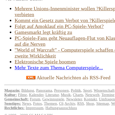
Mehrere Unions-Innenminister wollen ?Killersp
verbieten
Kommt ein Gesetz zum Verbot von ?Killerspiel
Folgt auf Amoklauf ein PC-Spiele-Verbot?
Gamesmarkt legt kräftig zu
PC-Spiele-Fans geht Neuauflagen-Flut von Klas
auf die Nerven
"World of Warcraft" - Computerspiele schaffen 
zweite Wirklichkeit
Elektronische Spiele boomen
Mehr Texte zum Thema Computerspiele...
Aktuelle Nachrichten als RSS-Feed
Magazin:
Bildung
,
Panorama
,
Personen
,
Politik
,
Sport
,
Wissenschaft
Kultur:
Filme
,
Kalender
,
Literatur
,
Musik
,
Charts
,
Netzwelt
,
Termine
Gemeinschaft:
Forum
,
Gewinnspiele
,
Newsleter
,
Kontakt
,
Umfragen
Sonstiges:
News
,
Fotos
,
Themen
,
C6
Archiv
,
RSS
,
Shop
,
Sitemap
,
We
Rechtliches:
Impressum
,
Haftungsausschluss