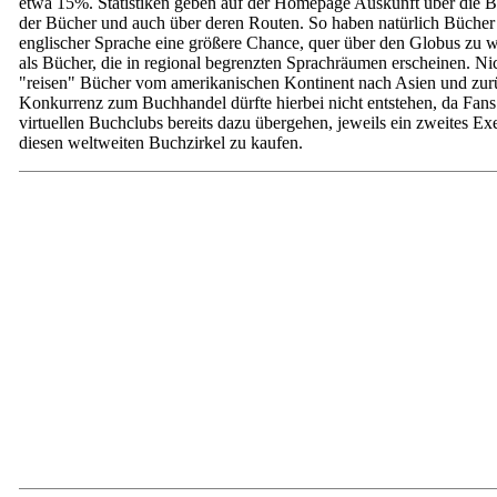
etwa 15%. Statistiken geben auf der Homepage Auskunft über die Be
der Bücher und auch über deren Routen. So haben natürlich Bücher
englischer Sprache eine größere Chance, quer über den Globus zu 
als Bücher, die in regional begrenzten Sprachräumen erscheinen. Nic
"reisen" Bücher vom amerikanischen Kontinent nach Asien und zur
Konkurrenz zum Buchhandel dürfte hierbei nicht entstehen, da Fans
virtuellen Buchclubs bereits dazu übergehen, jeweils ein zweites Ex
diesen weltweiten Buchzirkel zu kaufen.