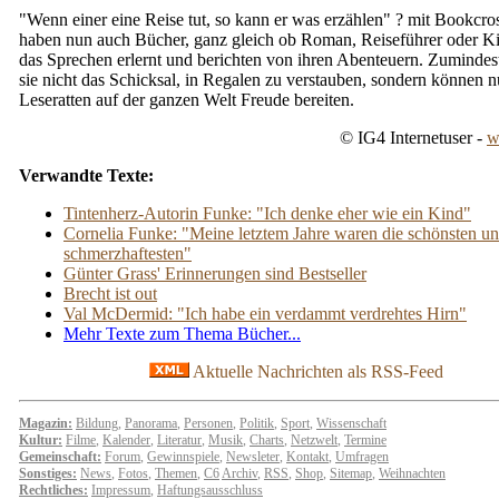
"Wenn einer eine Reise tut, so kann er was erzählen" ? mit Bookcr
haben nun auch Bücher, ganz gleich ob Roman, Reiseführer oder K
das Sprechen erlernt und berichten von ihren Abenteuern. Zumindest
sie nicht das Schicksal, in Regalen zu verstauben, sondern können 
Leseratten auf der ganzen Welt Freude bereiten.
© IG4 Internetuser -
w
Verwandte Texte:
Tintenherz-Autorin Funke: "Ich denke eher wie ein Kind"
Cornelia Funke: "Meine letztem Jahre waren die schönsten u
schmerzhaftesten"
Günter Grass' Erinnerungen sind Bestseller
Brecht ist out
Val McDermid: "Ich habe ein verdammt verdrehtes Hirn"
Mehr Texte zum Thema Bücher...
Aktuelle Nachrichten als RSS-Feed
Magazin:
Bildung
,
Panorama
,
Personen
,
Politik
,
Sport
,
Wissenschaft
Kultur:
Filme
,
Kalender
,
Literatur
,
Musik
,
Charts
,
Netzwelt
,
Termine
Gemeinschaft:
Forum
,
Gewinnspiele
,
Newsleter
,
Kontakt
,
Umfragen
Sonstiges:
News
,
Fotos
,
Themen
,
C6
Archiv
,
RSS
,
Shop
,
Sitemap
,
Weihnachten
Rechtliches:
Impressum
,
Haftungsausschluss