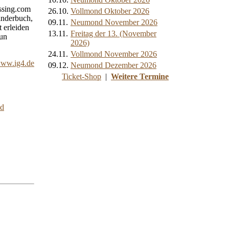
ossing.com
26.10.
Vollmond Oktober 2026
inderbuch,
09.11.
Neumond November 2026
 erleiden
13.11.
Freitag der 13. (November
nun
2026)
24.11.
Vollmond November 2026
ww.ig4.de
09.12.
Neumond Dezember 2026
Ticket-Shop
|
Weitere Termine
nd