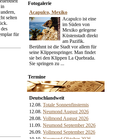
liebtheit
Fotogalerie
 in
wandern,
Acapulco, Mexiko
ht selten
Acapulco ist eine
ück.
im Süden von
 des
Mexiko gelegene
emplar für
Küstenstadt direkt
am Pazifik.
Berühmt ist die Stadt vor allem für
seine Klippenspringer. Man findet
sie bei den Klippen La Quebrada.
Sie springen zu ...
Termine
Deutschlandweit
12.08.
Totale Sonnenfinsternis
12.08.
Neumond August 2026
28.08.
Vollmond August 2026
11.09.
Neumond September 2026
26.09.
Vollmond September 2026
10.10.
Neumond Oktober 2026