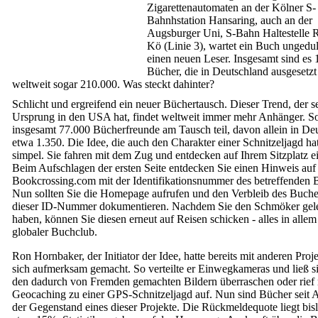
Zigarettenautomaten an der Kölner S-
Bahnhstation Hansaring, auch an der
Augsburger Uni, S-Bahn Haltestelle 
Kö (Linie 3), wartet ein Buch ungedul
einen neuen Leser. Insgesamt sind es 
Bücher, die in Deutschland ausgesetz
weltweit sogar 210.000. Was steckt dahinter?
Schlicht und ergreifend ein neuer Büchertausch. Dieser Trend, der s
Ursprung in den USA hat, findet weltweit immer mehr Anhänger. 
insgesamt 77.000 Bücherfreunde am Tausch teil, davon allein in De
etwa 1.350. Die Idee, die auch den Charakter einer Schnitzeljagd hat,
simpel. Sie fahren mit dem Zug und entdecken auf Ihrem Sitzplatz e
Beim Aufschlagen der ersten Seite entdecken Sie einen Hinweis auf
Bookcrossing.com mit der Identifikationsnummer des betreffenden 
Nun sollten Sie die Homepage aufrufen und den Verbleib des Buch
dieser ID-Nummer dokumentieren. Nachdem Sie den Schmöker gel
haben, können Sie diesen erneut auf Reisen schicken - alles in allem
globaler Buchclub.
Ron Hornbaker, der Initiator der Idee, hatte bereits mit anderen Proj
sich aufmerksam gemacht. So verteilte er Einwegkameras und ließ s
den dadurch von Fremden gemachten Bildern überraschen oder rief 
Geocaching zu einer GPS-Schnitzeljagd auf. Nun sind Bücher seit 
der Gegenstand eines dieser Projekte. Die Rückmeldequote liegt bis