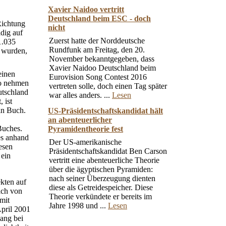
Xavier Naidoo vertritt
Deutschland beim ESC - doch
Richtung
nicht
dig auf
Zuerst hatte der Norddeutsche
1.035
Rundfunk am Freitag, den 20.
t wurden,
November bekanntgegeben, dass
Xavier Naidoo Deutschland beim
einen
Eurovision Song Contest 2016
So nehmen
vertreten solle, doch einen Tag später
utschland
war alles anders. ...
Lesen
 ist
in Buch.
US-Präsidentschaftskandidat hält
an abenteuerlicher
Buches.
Pyramidentheorie fest
es anhand
Der US-amerikanische
esen
Präsidentschaftskandidat Ben Carson
 ein
vertritt eine abenteuerliche Theorie
über die ägyptischen Pyramiden:
nach seiner Überzeugung dienten
ekten auf
diese als Getreidespeicher. Diese
ich von
Theorie verkündete er bereits im
mit
Jahre 1998 und ...
Lesen
April 2001
lang bei