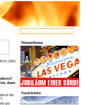
Monatsthema
09.01.2003
hmökern?
Nun, dann
Nachrichten
 durch die
77
ebt am