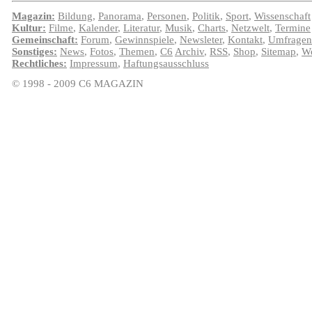
Magazin:
Bildung
,
Panorama
,
Personen
,
Politik
,
Sport
,
Wissenschaft
Kultur:
Filme
,
Kalender
,
Literatur
,
Musik
,
Charts
,
Netzwelt
,
Termine
Gemeinschaft:
Forum
,
Gewinnspiele
,
Newsleter
,
Kontakt
,
Umfragen
Sonstiges:
News
,
Fotos
,
Themen
,
C6
Archiv
,
RSS
,
Shop
,
Sitemap
,
We
Rechtliches:
Impressum
,
Haftungsausschluss
© 1998 - 2009 C6 MAGAZIN