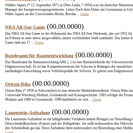
Walther Jaques (* 12. September 1871 in Ober-Linda; ? 1950) war ein deutscher Ministeri
Manager der Energieversorgungsindustrie. Leben Nach dem Abitur am Gymnasium in Görli
Walter Jaques an den Universitäten Berlin, Breslau ...
Lesen
(00.00.0000)
NBA All-Star Game
Das NBA All-Star Game ist der Höhepunkt des NBA All-Star Weekends, das seit 1951 für
im Februar in einer davor ausgewählten, immer wechselnden Stadt stattfindet. Das bisher let
Game fand am 17. ...
Lesen
(00.00.0000)
Bundesamt für Raumentwicklung
Das Bundesamt für Raumentwicklung ARE (, ) ist eine Bundesbehörde der Schweizerisch
Eidgenossenschaft. Es ist das Kompetenzzentrum der Schweiz in Belangen der räumlichen
nachhaltigen Entwicklung sowie Verkehrspolitik der Schweiz. Es gehört zum Eidgenössisc
(00.00.0000)
Ortrun Riha
Ortrun Riha (* 1959 in Schweinfurt) ist eine deutsche Medizinhistorikerin. Ortrun Riha stu
Universität Würzburg Medizin, Germanistik und Kunstgeschichte. 1985 erfolgte die Promo
Medizin und 1989 in Germanistik. 1990 habilitierte sie sich ...
Lesen
(00.00.0000)
Lauenstein-Aufnahme
Die Lauenstein-Aufnahme ist ein bildgebendes Verfahren mittels Röntgen zur Darstellung 
Oberschenkelknochens (Femur) und des Hüftgelenks. Sie stellt insbesondere den Obersch
den Schenkelhals gut dar. Diese Aufnahme dient insbesondere zur Beurteilung einer Hüftkop
Lesen