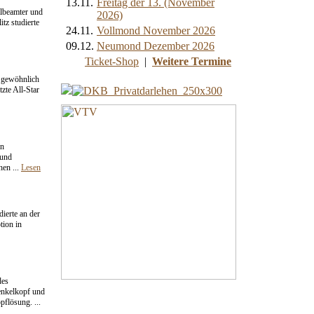
13.11.
Freitag der 13. (November
albeamter und
2026)
tz studierte
24.11.
Vollmond November 2026
09.12.
Neumond Dezember 2026
Ticket-Shop
|
Weitere Termine
 gewöhnlich
zte All-Star
en
 und
hen ...
Lesen
dierte an der
tion in
des
enkelkopf und
flösung. ...