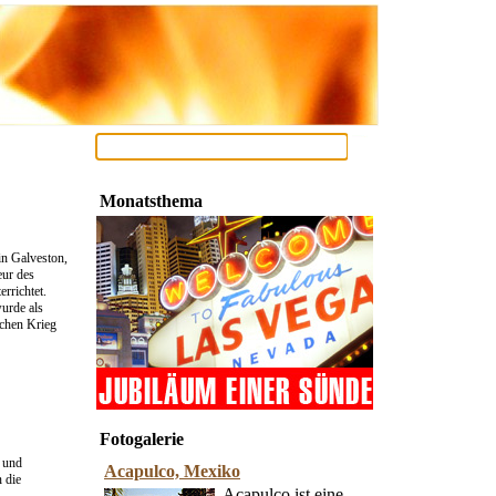
Monatsthema
in Galveston,
eur des
rrichtet.
wurde als
schen Krieg
Fotogalerie
) und
Acapulco, Mexiko
n die
Acapulco ist eine