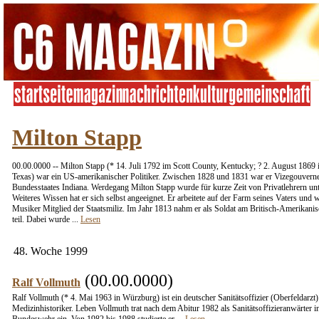
Milton Stapp
00.00.0000 -- Milton Stapp (* 14. Juli 1792 im Scott County, Kentucky; ? 2. August 1869 
Texas) war ein US-amerikanischer Politiker. Zwischen 1828 und 1831 war er Vizegouvern
Bundesstaates Indiana. Werdegang Milton Stapp wurde für kurze Zeit von Privatlehrern unte
Weiteres Wissen hat er sich selbst angeeignet. Er arbeitete auf der Farm seines Vaters und 
Musiker Mitglied der Staatsmiliz. Im Jahr 1813 nahm er als Soldat am Britisch-Amerikani
teil. Dabei wurde ...
Lesen
48. Woche 1999
(00.00.0000)
Ralf Vollmuth
Ralf Vollmuth (* 4. Mai 1963 in Würzburg) ist ein deutscher Sanitätsoffizier (Oberfeldarzt
Medizinhistoriker. Leben Vollmuth trat nach dem Abitur 1982 als Sanitätsoffizieranwärter i