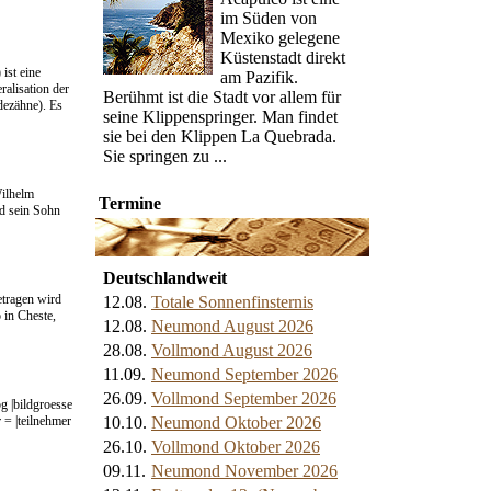
im Süden von
Mexiko gelegene
Küstenstadt direkt
ist eine
am Pazifik.
alisation der
Berühmt ist die Stadt vor allem für
dezähne). Es
seine Klippenspringer. Man findet
sie bei den Klippen La Quebrada.
Sie springen zu ...
Wilhelm
Termine
d sein Sohn
Deutschlandweit
etragen wird
12.08.
Totale Sonnenfinsternis
 in Cheste,
12.08.
Neumond August 2026
28.08.
Vollmond August 2026
11.09.
Neumond September 2026
26.09.
Vollmond September 2026
g |bildgroesse
 = |teilnehmer
10.10.
Neumond Oktober 2026
26.10.
Vollmond Oktober 2026
09.11.
Neumond November 2026