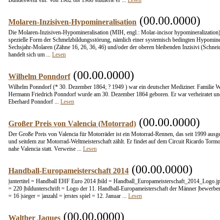
Bundeswehr ein. Von 1982 bis 1988 studierte er ...
Lesen
(00.00.0000)
Molaren-Inzisiven-Hypomineralisation
Die Molaren-Inzisiven-Hypomineralisation (MIH, engl.: Molar-incisor hypomineralization) 
spezielle Form der Schmelzbildungsstörung, nämlich einer systemisch bedingten Hypominer
Sechsjahr-Molaren (Zähne 16, 26, 36, 46) und/oder der oberen bleibenden Inzisivi (Schnei
handelt sich um ...
Lesen
(00.00.0000)
Wilhelm Ponndorf
Wilhelm Ponndorf (* 30. Dezember 1864; ? 1949 ) war ein deutscher Mediziner. Familie 
Hermann Friedrich Ponndorf wurde am 30. Dezember 1864 geboren. Er war verheiratet un
Eberhard Ponndorf ...
Lesen
(00.00.0000)
Großer Preis von Valencia (Motorrad)
Der Große Preis von Valencia für Motorräder ist ein Motorrad-Rennen, das seit 1999 ausg
und seitdem zur Motorrad-Weltmeisterschaft zählt. Er findet auf dem Circuit Ricardo Tormo
nahe Valencia statt. Verweise ...
Lesen
(00.00.0000)
Handball-Europameisterschaft 2014
|untertitel = Handball EHF Euro 2014 |bild = Handball_Europameisterschaft_2014_Logo.jp
= 220 |bildunterschrift = Logo der 11. Handball-Europameisterschaft der Männer |bewerber
= 16 |sieger = |anzahl = |erstes spiel = 12. Januar ...
Lesen
(00.00.0000)
Walther Jaques