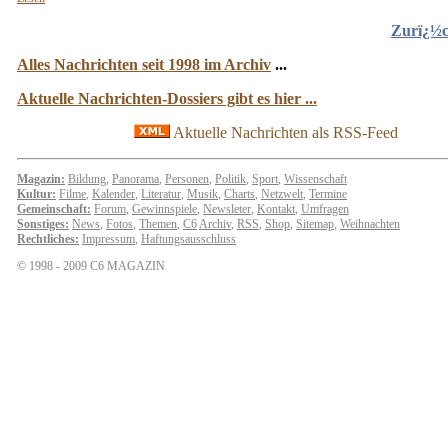
Zurï¿½
Alles Nachrichten seit 1998 im Archiv
...
Aktuelle Nachrichten-Dossiers gibt es hier ...
Aktuelle Nachrichten als RSS-Feed
Magazin:
Bildung
,
Panorama
,
Personen
,
Politik
,
Sport
,
Wissenschaft
Kultur:
Filme
,
Kalender
,
Literatur
,
Musik
,
Charts
,
Netzwelt
,
Termine
Gemeinschaft:
Forum
,
Gewinnspiele
,
Newsleter
,
Kontakt
,
Umfragen
Sonstiges:
News
,
Fotos
,
Themen
,
C6
Archiv
,
RSS
,
Shop
,
Sitemap
,
Weihnachten
Rechtliches:
Impressum
,
Haftungsausschluss
© 1998 - 2009 C6 MAGAZIN