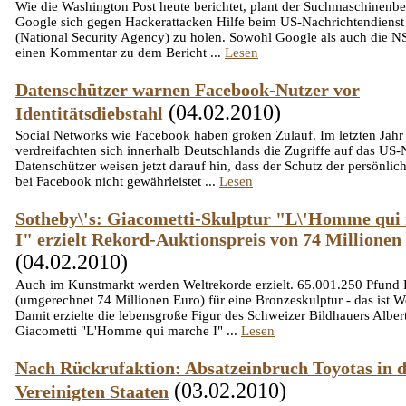
Wie die Washington Post heute berichtet, plant der Suchmaschinenbe
Google sich gegen Hackerattacken Hilfe beim US-Nachrichtendiens
(National Security Agency) zu holen. Sowohl Google als auch die N
einen Kommentar zu dem Bericht ...
Lesen
Datenschützer warnen Facebook-Nutzer vor
(04.02.2010)
Identitätsdiebstahl
Social Networks wie Facebook haben großen Zulauf. Im letzten Jahr
verdreifachten sich innerhalb Deutschlands die Zugriffe auf das US
Datenschützer weisen jetzt darauf hin, dass der Schutz der persönlic
bei Facebook nicht gewährleistet ...
Lesen
Sotheby\'s: Giacometti-Skulptur "L\'Homme qui
I" erzielt Rekord-Auktionspreis von 74 Millionen
(04.02.2010)
Auch im Kunstmarkt werden Weltrekorde erzielt. 65.001.250 Pfund
(umgerechnet 74 Millionen Euro) für eine Bronzeskulptur - das ist W
Damit erzielte die lebensgroße Figur des Schweizer Bildhauers Alber
Giacometti "L'Homme qui marche I" ...
Lesen
Nach Rückrufaktion: Absatzeinbruch Toyotas in 
(03.02.2010)
Vereinigten Staaten