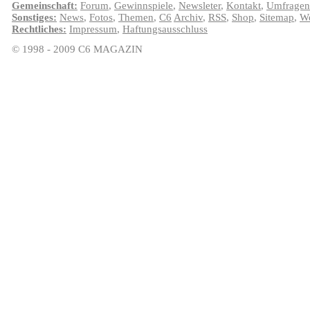
Gemeinschaft:
Forum
,
Gewinnspiele
,
Newsleter
,
Kontakt
,
Umfragen
Sonstiges:
News
,
Fotos
,
Themen
,
C6
Archiv
,
RSS
,
Shop
,
Sitemap
,
We
Rechtliches:
Impressum
,
Haftungsausschluss
© 1998 - 2009 C6 MAGAZIN