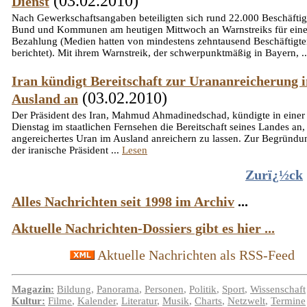
(03.02.2010)
Dienst
Nach Gewerkschaftsangaben beteiligten sich rund 22.000 Beschäftig
Bund und Kommunen am heutigen Mittwoch an Warnstreiks für eine
Bezahlung (Medien hatten von mindestens zehntausend Beschäftigt
berichtet). Mit ihrem Warnstreik, der schwerpunktmäßig in Bayern, .
Iran kündigt Bereitschaft zur Urananreicherung 
(03.02.2010)
Ausland an
Der Präsident des Iran, Mahmud Ahmadinedschad, kündigte in eine
Dienstag im staatlichen Fernsehen die Bereitschaft seines Landes an
angereichertes Uran im Ausland anreichern zu lassen. Zur Begründu
der iranische Präsident ...
Lesen
Zurï¿½ck
Alles Nachrichten seit 1998 im Archiv
...
Aktuelle Nachrichten-Dossiers gibt es hier ...
Aktuelle Nachrichten als RSS-Feed
Magazin:
Bildung
,
Panorama
,
Personen
,
Politik
,
Sport
,
Wissenschaft
Kultur:
Filme
,
Kalender
,
Literatur
,
Musik
,
Charts
,
Netzwelt
,
Termine