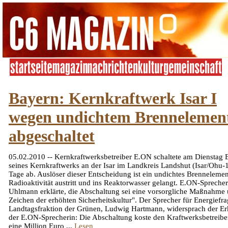
Bayern: Kernkraftwerk Isar I
wegen undichtem Brennelemen
abgeschaltet
05.02.2010 -- Kernkraftwerksbetreiber E.ON schaltete am Dienstag 
seines Kernkraftwerks an der Isar im Landkreis Landshut (Isar/Ohu-1
Tage ab. Auslöser dieser Entscheidung ist ein undichtes Brenneleme
Radioaktivität austritt und ins Reaktorwasser gelangt. E.ON-Sprecher
Uhlmann erklärte, die Abschaltung sei eine vorsorgliche Maßnahme 
Zeichen der erhöhten Sicherheitskultur". Der Sprecher für Energiefr
Landtagsfraktion der Grünen, Ludwig Hartmann, widersprach der Er
der E.ON-Sprecherin: Die Abschaltung koste den Kraftwerksbetreib
eine Million Euro ...
Lesen