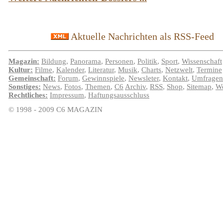
Aktuelle Nachrichten als RSS-Feed
Magazin:
Bildung
,
Panorama
,
Personen
,
Politik
,
Sport
,
Wissenschaft
Kultur:
Filme
,
Kalender
,
Literatur
,
Musik
,
Charts
,
Netzwelt
,
Termine
Gemeinschaft:
Forum
,
Gewinnspiele
,
Newsleter
,
Kontakt
,
Umfragen
Sonstiges:
News
,
Fotos
,
Themen
,
C6
Archiv
,
RSS
,
Shop
,
Sitemap
,
We
Rechtliches:
Impressum
,
Haftungsausschluss
© 1998 - 2009 C6 MAGAZIN