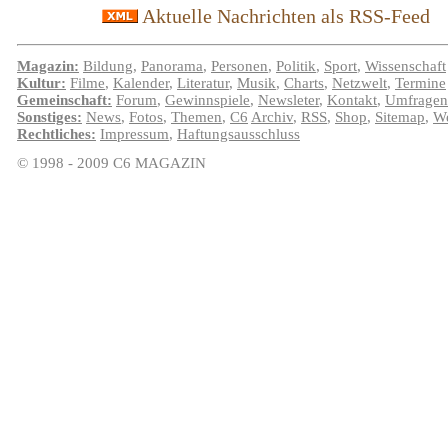
Aktuelle Nachrichten als RSS-Feed
Magazin:
Bildung
,
Panorama
,
Personen
,
Politik
,
Sport
,
Wissenschaft
Kultur:
Filme
,
Kalender
,
Literatur
,
Musik
,
Charts
,
Netzwelt
,
Termine
Gemeinschaft:
Forum
,
Gewinnspiele
,
Newsleter
,
Kontakt
,
Umfragen
Sonstiges:
News
,
Fotos
,
Themen
,
C6
Archiv
,
RSS
,
Shop
,
Sitemap
,
We
Rechtliches:
Impressum
,
Haftungsausschluss
© 1998 - 2009 C6 MAGAZIN