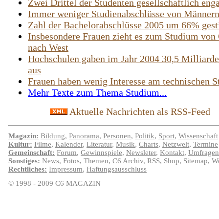
Zwei Drittel der Studenten gesellschaftlich enga
Immer weniger Studienabschlüsse von Männer
Zahl der Bachelorabschlüsse 2005 um 66% gest
Insbesondere Frauen zieht es zum Studium von 
nach West
Hochschulen gaben im Jahr 2004 30,5 Milliard
aus
Frauen haben wenig Interesse am technischen 
Mehr Texte zum Thema Studium...
Aktuelle Nachrichten als RSS-Feed
Magazin:
Bildung
,
Panorama
,
Personen
,
Politik
,
Sport
,
Wissenschaft
Kultur:
Filme
,
Kalender
,
Literatur
,
Musik
,
Charts
,
Netzwelt
,
Termine
Gemeinschaft:
Forum
,
Gewinnspiele
,
Newsleter
,
Kontakt
,
Umfragen
Sonstiges:
News
,
Fotos
,
Themen
,
C6
Archiv
,
RSS
,
Shop
,
Sitemap
,
We
Rechtliches:
Impressum
,
Haftungsausschluss
© 1998 - 2009 C6 MAGAZIN