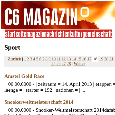
Sport
Zurück
|
1
2
3
4
5
6
7
8
9
10
11
12
13
14
15
16
17
18
19
20
21
25
26
27
28
|
Weiter
Amstel Gold Race
00.00.0000 - | zeitraum = 14. April 2013 | etappen =
laenge = | starter = 192 | nationen = | ...
Snookerweltmeisterschaft 2014
00.00.0000 - Snooker-Weltmeisterschaft 2014dafa