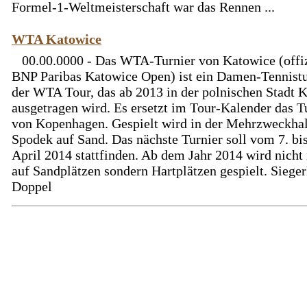
Formel-1-Weltmeisterschaft war das Rennen ...
WTA Katowice
00.00.0000 - Das WTA-Turnier von Katowice (offiz
BNP Paribas Katowice Open) ist ein Damen-Tennistu
der WTA Tour, das ab 2013 in der polnischen Stadt 
ausgetragen wird. Es ersetzt im Tour-Kalender das T
von Kopenhagen. Gespielt wird in der Mehrzweckhal
Spodek auf Sand. Das nächste Turnier soll vom 7. bis
April 2014 stattfinden. Ab dem Jahr 2014 wird nicht
auf Sandplätzen sondern Hartplätzen gespielt. Sieger
Doppel