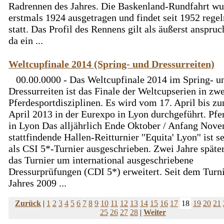
Radrennen des Jahres. Die Baskenland-Rundfahrt wu
erstmals 1924 ausgetragen und findet seit 1952 rege
statt. Das Profil des Rennens gilt als äußerst anspruc
da ein ...
Weltcupfinale 2014 (Spring- und Dressurreiten)
00.00.0000 - Das Weltcupfinale 2014 im Spring- u
Dressurreiten ist das Finale der Weltcupserien in zwe
Pferdesportdisziplinen. Es wird vom 17. April bis z
April 2013 in der Eurexpo in Lyon durchgeführt. Pfe
in Lyon Das alljährlich Ende Oktober / Anfang Nov
stattfindende Hallen-Reitturnier ''Equita' Lyon'' ist s
als CSI 5*-Turnier ausgeschrieben. Zwei Jahre späte
das Turnier um international ausgeschriebene
Dressurprüfungen (CDI 5*) erweitert. Seit dem Turni
Jahres 2009 ...
Zurück
|
1
2
3
4
5
6
7
8
9
10
11
12
13
14
15
16
17
18
19
20
21
25
26
27
28
|
Weiter