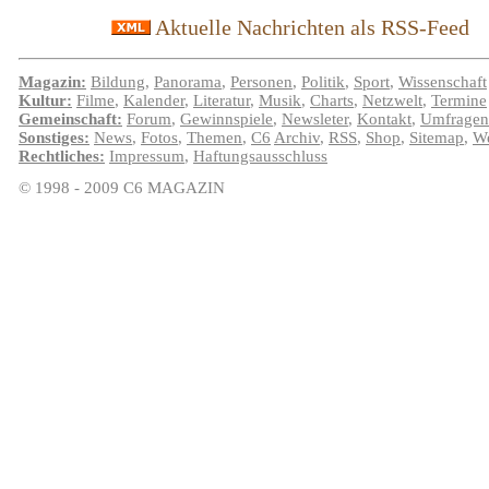
Aktuelle Nachrichten als RSS-Feed
Magazin:
Bildung
,
Panorama
,
Personen
,
Politik
,
Sport
,
Wissenschaft
Kultur:
Filme
,
Kalender
,
Literatur
,
Musik
,
Charts
,
Netzwelt
,
Termine
Gemeinschaft:
Forum
,
Gewinnspiele
,
Newsleter
,
Kontakt
,
Umfragen
Sonstiges:
News
,
Fotos
,
Themen
,
C6
Archiv
,
RSS
,
Shop
,
Sitemap
,
We
Rechtliches:
Impressum
,
Haftungsausschluss
© 1998 - 2009 C6 MAGAZIN