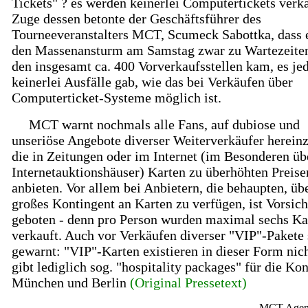
Tickets" ? es werden keinerlei Computertickets verk
Zuge dessen betonte der Geschäftsführer des
Tourneeveranstalters MCT, Scumeck Sabottka, dass 
den Massenansturm am Samstag zwar zu Wartezeite
den insgesamt ca. 400 Vorverkaufsstellen kam, es je
keinerlei Ausfälle gab, wie das bei Verkäufen über
Computerticket-Systeme möglich ist.
MCT warnt nochmals alle Fans, auf dubiose und
unseriöse Angebote diverser Weiterverkäufer hereinz
die in Zeitungen oder im Internet (im Besonderen üb
Internetauktionshäuser) Karten zu überhöhten Preise
anbieten. Vor allem bei Anbietern, die behaupten, üb
großes Kontingent an Karten zu verfügen, ist Vorsich
geboten - denn pro Person wurden maximal sechs Ka
verkauft. Auch vor Verkäufen diverser "VIP"-Pakete 
gewarnt: "VIP"-Karten existieren in dieser Form nich
gibt lediglich sog. "hospitality packages" für die Kon
München und Berlin
(Original Pressetext)
MCT Agen