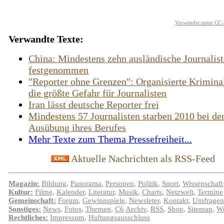
Verwendet unter CC-
Verwandte Texte:
China: Mindestens zehn ausländische Journalis
festgenommen
"Reporter ohne Grenzen": Organisierte Kriminali
die größte Gefahr für Journalisten
Iran lässt deutsche Reporter frei
Mindestens 57 Journalisten starben 2010 bei de
Ausübung ihres Berufes
Mehr Texte zum Thema Pressefreiheit...
Aktuelle Nachrichten als RSS-Feed
Magazin:
Bildung
,
Panorama
,
Personen
,
Politik
,
Sport
,
Wissenschaft
Kultur:
Filme
,
Kalender
,
Literatur
,
Musik
,
Charts
,
Netzwelt
,
Termine
Gemeinschaft:
Forum
,
Gewinnspiele
,
Newsleter
,
Kontakt
,
Umfragen
Sonstiges:
News
,
Fotos
,
Themen
,
C6
Archiv
,
RSS
,
Shop
,
Sitemap
,
We
Rechtliches:
Impressum
,
Haftungsausschluss