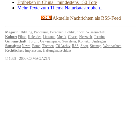
Erdbeben in China - mindestens 150 Tote
Mehr Texte zum Thema Naturkatastrophen...
Aktuelle Nachrichten als RSS-Feed
Magazin:
Bildung
,
Panorama
,
Personen
,
Politik
,
Sport
,
Wissenschaft
Kultur:
Filme
,
Kalender
,
Literatur
,
Musik
,
Charts
,
Netzwelt
,
Termine
Gemeinschaft:
Forum
,
Gewinnspiele
,
Newsleter
,
Kontakt
,
Umfragen
Sonstiges:
News
,
Fotos
,
Themen
,
C6
Archiv
,
RSS
,
Shop
,
Sitemap
,
Weihnachten
Rechtliches:
Impressum
,
Haftungsausschluss
© 1998 - 2009 C6 MAGAZIN