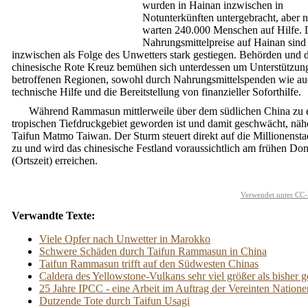
wurden in Hainan inzwischen in
Notunterkünften untergebracht, aber
warten 240.000 Menschen auf Hilfe. 
Nahrungsmittelpreise auf Hainan sind
inzwischen als Folge des Unwetters stark gestiegen. Behörden und 
chinesische Rote Kreuz bemühen sich unterdessen um Unterstützung
betroffenen Regionen, sowohl durch Nahrungsmittelspenden wie a
technische Hilfe und die Bereitstellung von finanzieller Soforthilfe.
Während Rammasun mittlerweile über dem südlichen China zu 
tropischen Tiefdruckgebiet geworden ist und damit geschwächt, nähe
Taifun Matmo Taiwan. Der Sturm steuert direkt auf die Millionensta
zu und wird das chinesische Festland voraussichtlich am frühen Do
(Ortszeit) erreichen.
Verwendet unter CC-
Verwandte Texte:
Viele Opfer nach Unwetter in Marokko
Schwere Schäden durch Taifun Rammasun in China
Taifun Rammasun trifft auf den Südwesten Chinas
Caldera des Yellowstone-Vulkans sehr viel größer als bisher 
25 Jahre IPCC - eine Arbeit im Auftrag der Vereinten Natione
Dutzende Tote durch Taifun Usagi