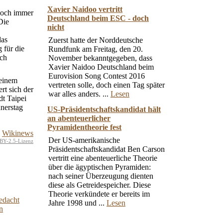
Xavier Naidoo vertritt
 noch immer
Deutschland beim ESC - doch
Die
nicht
das
Zuerst hatte der Norddeutsche
 für die
Rundfunk am Freitag, den 20.
uch
November bekanntgegeben, dass
Xavier Naidoo Deutschland beim
Eurovision Song Contest 2016
einem
vertreten solle, doch einen Tag später
rt sich der
war alles anders. ...
Lesen
dt Taipei
nnerstag
US-Präsidentschaftskandidat hält
an abenteuerlicher
Pyramidentheorie fest
Wikinews
Der US-amerikanische
BY-2.5-Lizenz
Präsidentschaftskandidat Ben Carson
vertritt eine abenteuerliche Theorie
über die ägyptischen Pyramiden:
nach seiner Überzeugung dienten
diese als Getreidespeicher. Diese
Theorie verkündete er bereits im
gedacht
Jahre 1998 und ...
Lesen
n