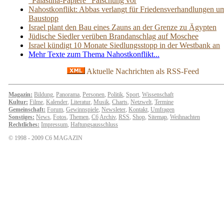
"Palästina-Papiere" Fälschung vor
Nahostkonflikt: Abbas verlangt für Friedensverhandlungen u
Baustopp
Israel plant den Bau eines Zauns an der Grenze zu Ägypten
Jüdische Siedler verüben Brandanschlag auf Moschee
Israel kündigt 10 Monate Siedlungsstopp in der Westbank an
Mehr Texte zum Thema Nahostkonflikt...
Aktuelle Nachrichten als RSS-Feed
Magazin:
Bildung
,
Panorama
,
Personen
,
Politik
,
Sport
,
Wissenschaft
Kultur:
Filme
,
Kalender
,
Literatur
,
Musik
,
Charts
,
Netzwelt
,
Termine
Gemeinschaft:
Forum
,
Gewinnspiele
,
Newsleter
,
Kontakt
,
Umfragen
Sonstiges:
News
,
Fotos
,
Themen
,
C6
Archiv
,
RSS
,
Shop
,
Sitemap
,
Weihnachten
Rechtliches:
Impressum
,
Haftungsausschluss
© 1998 - 2009 C6 MAGAZIN