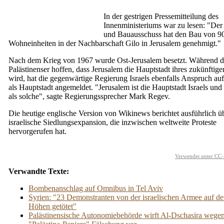
In der gestrigen Pressemitteilung des
Innenministeriums war zu lesen: "Der
und Bauausschuss hat den Bau von 9
Wohneinheiten in der Nachbarschaft Gilo in Jerusalem genehmigt."
Nach dem Krieg von 1967 wurde Ost-Jerusalem besetzt. Während d
Palästinenser hoffen, dass Jerusalem die Hauptstadt ihres zukünftige
wird, hat die gegenwärtige Regierung Israels ebenfalls Anspruch au
als Hauptstadt angemeldet. "Jerusalem ist die Hauptstadt Israels und 
als solche", sagte Regierungssprecher Mark Regev.
Die heutige englische Version von Wikinews berichtet ausführlich ü
israelische Siedlungsexpansion, die inzwischen weltweite Proteste
hervorgerufen hat.
Verwendet unter CC-
Verwandte Texte:
Bombenanschlag auf Omnibus in Tel Aviv
Syrien: "23 Demonstranten von der israelischen Armee auf d
Höhen getötet"
Palästinensische Autonomiebehörde wirft Al-Dschasira wegen