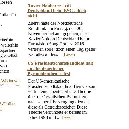
lossen
Xavier Naidoo vertritt
Deutschland beim ESC - doch
ollar für
nicht
Zuerst hatte der Norddeutsche
as
Rundfunk am Freitag, den 20.
November bekanntgegeben, dass
Xavier Naidoo Deutschland beim
iterhin
Eurovision Song Contest 2016
 weiterhin
vertreten solle, doch einen Tag später
bspartner
war alles anders. ...
Lesen
le selbst
, um
US-Präsidentschaftskandidat hält
 von
an abenteuerlicher
enten.
Pyramidentheorie fest
Wikinews
Der US-amerikanische
BY-2.5-Lizenz
Präsidentschaftskandidat Ben Carson
vertritt eine abenteuerliche Theorie
über die ägyptischen Pyramiden:
nach seiner Überzeugung dienten
S-Dollar
diese als Getreidespeicher. Diese
l
Theorie verkündete er bereits im
Jahre 1998 und ...
Lesen