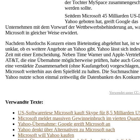
der Tochter MySpace zusammengesch
werden sollte.
Seitdem Microsoft 45 Milliarden US-D
Yahoo geboten hat, greift Google das
Unternehmen mit dem Vorwurf der Wettbewerbsbehinderung an, w
Microsoft in gleicher Weise erwidert.
Nachdem Murdochs Konzern einen Bieteinstieg abgelehnt hat, ist we
unklar, ob es weitere Angebote an Yahoo gibt. Yahoo lässt sich indes
Zeit mit einer Entscheidung. Neben Time Warner und Apple-Vertrie
AT&T, die eine Übernahme möglicherweise prüften, habe auch Goog
eine verstärkte Zusammenarbeit (ohne Kaufangebot) vorgeschlagen
Microsoft weiterhin aus dem Spielfeld zu halten. Die Suchmaschine
Yahoo nutzte schon einmal zeitweilig die Datenbanken des Konkurr
Verwendet unter CC-
Verwandte Texte:
US-Softwareriese Microsoft kauft Skype für 8,5 Milliarden U
Microsoft meldet massiven Gewinneinbruch im vierten Quarta
Yahoo-Übernahme: Google greift Microsoft an
Yahoo denkt über Alternativen zu Microsoft nach
Microsoft will Yahoo kaufen