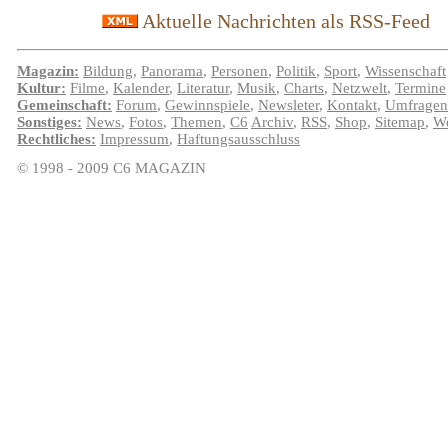
Aktuelle Nachrichten als RSS-Feed
Magazin:
Bildung
,
Panorama
,
Personen
,
Politik
,
Sport
,
Wissenschaft
Kultur:
Filme
,
Kalender
,
Literatur
,
Musik
,
Charts
,
Netzwelt
,
Termine
Gemeinschaft:
Forum
,
Gewinnspiele
,
Newsleter
,
Kontakt
,
Umfragen
Sonstiges:
News
,
Fotos
,
Themen
,
C6
Archiv
,
RSS
,
Shop
,
Sitemap
,
We
Rechtliches:
Impressum
,
Haftungsausschluss
© 1998 - 2009 C6 MAGAZIN