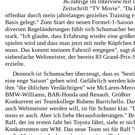
36-Jährige im Interview mit 
Zeitschrift "TV Movie". "Da 
offenbar durch mein jahrelanges gezieltes Training e
Basis gelegt." Zum Start der neuen Formel-1-Saison
diversen Regeländerungen fühlt sich Schumacher be
stark. "Ich glaube, dass Erfahrung wieder eine größe
spielen wird und dass man jetzt mit mehr Köpfchen 
muss. Das kommt meinem Fahrstil entgegen", sagt d
siebenfache Weltmeister, der bereits 83 Grand-Prix-
erzielte.
Dennoch ist Schumacher überzeugt, dass es "bes
eine enge Saison" geben wird. Gefährlich werden kö
ihm "die üblichen Verdächtigen" wie McLaren-Merc
BMW-Williams, BAR-Honda und Renault. Größter
Konkurrent sei Teamkollege Rubens Barrichello. Das
auch Weltmeister werden will, ist für Schumi klar. "
muss er auch. Aber ich liebe Herausforderungen." B
Ralf, der im ersten Jahr bei Toyota fährt, sieht er nic
Konkurrenten um WM. Das neue Team sei für Ralf "