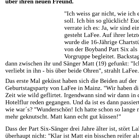
über ihren neuen Freund.
"Ich weiss gar nicht, wie ich 
soll. Ich bin so glücklich! Eu
verrate ich es: Ja, wir sind ei
gesteht LaFee. Auf ihrer letz
wurde die 16-Jährige Chartst
von der Boyband Part Six als
Vorgruppe begleitet. Backstag
dann zwischen ihr und Sänger Matt (19) gefunkt: "Ic
verliebt in ihn - bis über beide Ohren", strahlt LaFee.
Das erste Mal geküsst haben sich die Beiden auf der
Geburtstagsparty von LaFee in Mainz. "Wir haben di
Zeit wie wild geflirtet. Irgendwann sind wir dann in 
Hotelflur reden gegangen. Und da ist es dann passier
wie war´s? "Wunderschön! Ich hatte schon so lange 
mehr geknutscht. Matt kann echt gut küssen!"
Dass der Part Six-Sänger drei Jahre älter ist, stört L
überhaupt nicht: "Klar ist Matt ein bisschen reifer als