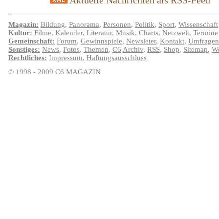
Aktuelle Nachrichten als RSS-Feed
Magazin:
Bildung
,
Panorama
,
Personen
,
Politik
,
Sport
,
Wissenschaft
Kultur:
Filme
,
Kalender
,
Literatur
,
Musik
,
Charts
,
Netzwelt
,
Termine
Gemeinschaft:
Forum
,
Gewinnspiele
,
Newsleter
,
Kontakt
,
Umfragen
Sonstiges:
News
,
Fotos
,
Themen
,
C6
Archiv
,
RSS
,
Shop
,
Sitemap
,
We
Rechtliches:
Impressum
,
Haftungsausschluss
© 1998 - 2009 C6 MAGAZIN