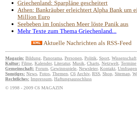
Griechenland: Sparpläne gescheitert
Athen: Bankräuber erleichtert Alpha Bank um e
Million Euro
Seebeben im Ionischen Meer löste Panik aus
Mehr Texte zum Thema Griechenland...
Aktuelle Nachrichten als RSS-Feed
Magazin:
Bildung
,
Panorama
,
Personen
,
Politik
,
Sport
,
Wissenschaft
Kultur:
Filme
,
Kalender
,
Literatur
,
Musik
,
Charts
,
Netzwelt
,
Termine
Gemeinschaft:
Forum
,
Gewinnspiele
,
Newsleter
,
Kontakt
,
Umfragen
Sonstiges:
News
,
Fotos
,
Themen
,
C6
Archiv
,
RSS
,
Shop
,
Sitemap
,
We
Rechtliches:
Impressum
,
Haftungsausschluss
© 1998 - 2009 C6 MAGAZIN