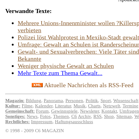
Verwandte Texte:
Mehrere Unions-Innenminister wollen ?Killersp
verbieten
Polizei löst Wahlprotest in Mexiko-Stadt gewal
Umfrage: Gewalt an Schulen ist Randerscheinu
Gewalt- und Sexualverbrechen: Viele Täter sind
Bekannte
Weniger physische Gewalt an Schulen
Mehr Texte zum Thema Gewalt...
Aktuelle Nachrichten als RSS-Feed
Magazin:
Bildung
,
Panorama
,
Personen
,
Politik
,
Sport
,
Wissenschaft
Kultur:
Filme
,
Kalender
,
Literatur
,
Musik
,
Charts
,
Netzwelt
,
Termine
Gemeinschaft:
Forum
,
Gewinnspiele
,
Newsleter
,
Kontakt
,
Umfragen
Sonstiges:
News
,
Fotos
,
Themen
,
C6
Archiv
,
RSS
,
Shop
,
Sitemap
,
We
Rechtliches:
Impressum
,
Haftungsausschluss
© 1998 - 2009 C6 MAGAZIN