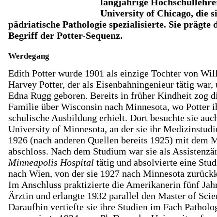
langjährige Hochschullehre
University of Chicago, die s
pädriatische Pathologie spezialisierte. Sie prägte 
Begriff der Potter-Sequenz.
Werdegang
Edith Potter wurde 1901 als einzige Tochter von Wil
Harvey Potter, der als Eisenbahningenieur tätig war,
Edna Rugg geboren. Bereits in früher Kindheit zog d
Familie über Wisconsin nach Minnesota, wo Potter i
schulische Ausbildung erhielt. Dort besuchte sie auc
University of Minnesota, an der sie ihr Medizinstud
1926 (nach anderen Quellen bereits 1925) mit dem M
abschloss. Nach dem Studium war sie als Assistenzä
Minneapolis Hospital
tätig und absolvierte eine Stud
nach Wien, von der sie 1927 nach Minnesota zurückk
Im Anschluss praktizierte die Amerikanerin fünf Jahr
Ärztin und erlangte 1932 parallel den Master of Scie
Daraufhin vertiefte sie ihre Studien im Fach Patholo