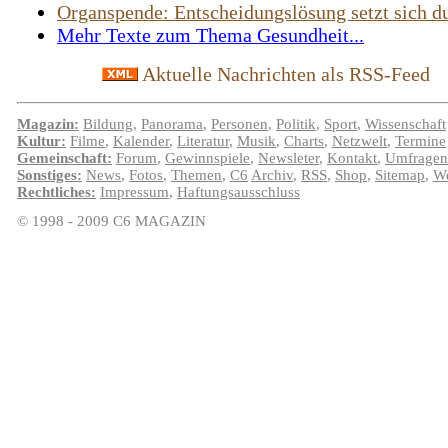
Organspende: Entscheidungslösung setzt sich d
Mehr Texte zum Thema Gesundheit...
Aktuelle Nachrichten als RSS-Feed
Magazin:
Bildung
,
Panorama
,
Personen
,
Politik
,
Sport
,
Wissenschaft
Kultur:
Filme
,
Kalender
,
Literatur
,
Musik
,
Charts
,
Netzwelt
,
Termine
Gemeinschaft:
Forum
,
Gewinnspiele
,
Newsleter
,
Kontakt
,
Umfragen
Sonstiges:
News
,
Fotos
,
Themen
,
C6
Archiv
,
RSS
,
Shop
,
Sitemap
,
We
Rechtliches:
Impressum
,
Haftungsausschluss
© 1998 - 2009 C6 MAGAZIN