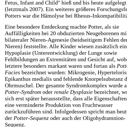
Fetus, Infant and Child'' hieß und bis heute aufgeleg
(letztmals 2007). Ein weiteres größeres Forschungsf
Potters war die Hämolyse bei Rhesus-Inkompatibilitä
Eine besondere Entdeckung machte Potter, als sie
Auffälligkeiten bei 20 obduzierten Neugeborenen mi
bilateraler Nieren-Agenesie (beidseitigem Fehlen de
Nieren) feststellte. Alle Kinder wiesen zusätzlich ei
Hypoplasie (Unterentwicklung) der Lunge sowie
Fehlbildungen an Extremitäten und Gesicht auf, wob
letztere besonders markant waren und fortan als
Pott
Facies
bezeichnet wurden: Mikrogenie, Hypertelori
Epikanthus medialis und fehlende Knorpelsubstanz d
Ohrmuschel. Der gesamte Syndromkomplex wurde a
Potter-Syndrom
oder
renale Dysplasie
bezeichnet, w
sich erst später herausstellte, dass alle Eigenschaften
eine verminderte Produktion von Fruchtwasser
zurückzuführen sind. Infolgedessen spricht man heu
der
Potter-Sequenz
oder auch der Oligohydramnion-
Sequenz.