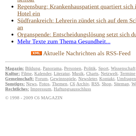
Regensburg: Krankenhauspatient quartiert sich 
Hotel ein
Südfrankreich: Lehrerin zündet sich auf dem Sc
an
Organspende: Entscheidungslösung setzt sich d
Mehr Texte zum Thema Gesundheit...
Aktuelle Nachrichten als RSS-Feed
Magazin:
Bildung
,
Panorama
,
Personen
,
Politik
,
Sport
,
Wissenschaft
Kultur:
Filme
,
Kalender
,
Literatur
,
Musik
,
Charts
,
Netzwelt
,
Termine
Gemeinschaft:
Forum
,
Gewinnspiele
,
Newsleter
,
Kontakt
,
Umfragen
Sonstiges:
News
,
Fotos
,
Themen
,
C6
Archiv
,
RSS
,
Shop
,
Sitemap
,
We
Rechtliches:
Impressum
,
Haftungsausschluss
© 1998 - 2009 C6 MAGAZIN