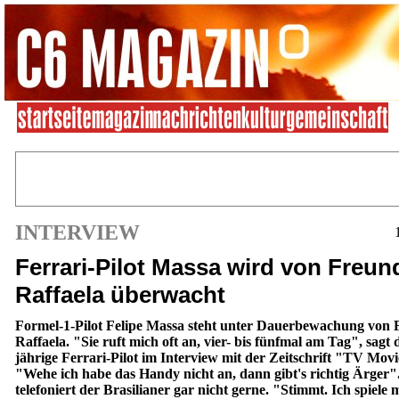
INTERVIEW
Ferrari-Pilot Massa wird von Freun
Raffaela überwacht
Formel-1-Pilot Felipe Massa steht unter Dauerbewachung von 
Raffaela. "Sie ruft mich oft an, vier- bis fünfmal am Tag", sagt 
jährige Ferrari-Pilot im Interview mit der Zeitschrift "TV Movi
"Wehe ich habe das Handy nicht an, dann gibt's richtig Ärger"
telefoniert der Brasilianer gar nicht gerne. "Stimmt. Ich spiele 