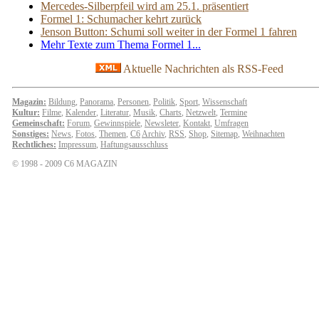
Mercedes-Silberpfeil wird am 25.1. präsentiert
Formel 1: Schumacher kehrt zurück
Jenson Button: Schumi soll weiter in der Formel 1 fahren
Mehr Texte zum Thema Formel 1...
Aktuelle Nachrichten als RSS-Feed
Magazin:
Bildung
,
Panorama
,
Personen
,
Politik
,
Sport
,
Wissenschaft
Kultur:
Filme
,
Kalender
,
Literatur
,
Musik
,
Charts
,
Netzwelt
,
Termine
Gemeinschaft:
Forum
,
Gewinnspiele
,
Newsleter
,
Kontakt
,
Umfragen
Sonstiges:
News
,
Fotos
,
Themen
,
C6
Archiv
,
RSS
,
Shop
,
Sitemap
,
Weihnachten
Rechtliches:
Impressum
,
Haftungsausschluss
© 1998 - 2009 C6 MAGAZIN