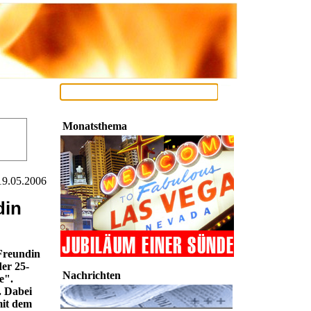
Monatsthema
19.05.2006
din
Freundin
der 25-
Nachrichten
e".
. Dabei
mit dem