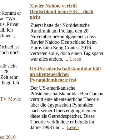
Xavier Naidoo vertritt
Deutschland beim ESC - doch
r kommt er
nicht
ar. "Wir
is. Privat
Zuerst hatte der Norddeutsche
ll. Ich
Rundfunk am Freitag, den 20.
ichnen",
November bekanntgegeben, dass
Xavier Naidoo Deutschland beim
ichael ist
Eurovision Song Contest 2016
 doch noch
vertreten solle, doch einen Tag später
war alles anders. ...
Lesen
alb sieht
US-Präsidentschaftskandidat hält
- 28.
an abenteuerlicher
Zeit sehr
Pyramidentheorie fest
liegt. Ich
Der US-amerikanische
Präsidentschaftskandidat Ben Carson
TV Movie
vertritt eine abenteuerliche Theorie
über die ägyptischen Pyramiden:
nach seiner Überzeugung dienten
diese als Getreidespeicher. Diese
Theorie verkündete er bereits im
t
Jahre 1998 und ...
Lesen
rea 2010