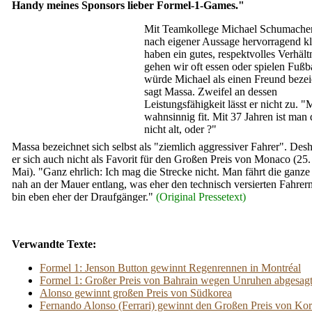
Handy meines Sponsors lieber Formel-1-Games."
Mit Teamkollege Michael Schumache
nach eigener Aussage hervorragend kl
haben ein gutes, respektvolles Verhältn
gehen wir oft essen oder spielen Fußba
würde Michael als einen Freund beze
sagt Massa. Zweifel an dessen
Leistungsfähigkeit lässt er nicht zu. "M
wahnsinnig fit. Mit 37 Jahren ist man
nicht alt, oder ?"
Massa bezeichnet sich selbst als "ziemlich aggressiver Fahrer". Desh
er sich auch nicht als Favorit für den Großen Preis von Monaco (25. 
Mai). "Ganz ehrlich: Ich mag die Strecke nicht. Man fährt die ganze 
nah an der Mauer entlang, was eher den technisch versierten Fahrern 
bin eben eher der Draufgänger."
(Original Pressetext)
Verwandte Texte:
Formel 1: Jenson Button gewinnt Regenrennen in Montréal
Formel 1: Großer Preis von Bahrain wegen Unruhen abgesag
Alonso gewinnt großen Preis von Südkorea
Fernando Alonso (Ferrari) gewinnt den Großen Preis von Ko