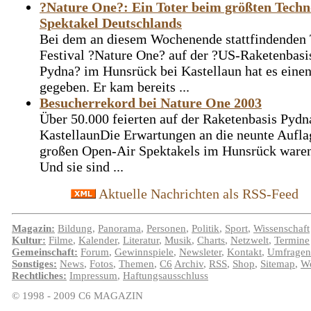
?Nature One?: Ein Toter beim größten Techn
Spektakel Deutschlands
Bei dem an diesem Wochenende stattfindenden
Festival ?Nature One? auf der ?US-Raketenbasi
Pydna? im Hunsrück bei Kastellaun hat es eine
gegeben. Er kam bereits ...
Besucherrekord bei Nature One 2003
Über 50.000 feierten auf der Raketenbasis Pydn
KastellaunDie Erwartungen an die neunte Aufla
großen Open-Air Spektakels im Hunsrück waren
Und sie sind ...
Aktuelle Nachrichten als RSS-Feed
Magazin:
Bildung
,
Panorama
,
Personen
,
Politik
,
Sport
,
Wissenschaft
Kultur:
Filme
,
Kalender
,
Literatur
,
Musik
,
Charts
,
Netzwelt
,
Termine
Gemeinschaft:
Forum
,
Gewinnspiele
,
Newsleter
,
Kontakt
,
Umfragen
Sonstiges:
News
,
Fotos
,
Themen
,
C6
Archiv
,
RSS
,
Shop
,
Sitemap
,
We
Rechtliches:
Impressum
,
Haftungsausschluss
© 1998 - 2009 C6 MAGAZIN