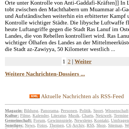
Orte unter Kontrolle von Anti-Gaddafi-Kräften]] In 
tobt zwischen den Machthabern um Muammar al-Ga
und Aufständischen weiterhin ein erbitterter Kampf 
Kontrolle wichtiger Städte. Die libysche Luftwaffe f
heute Luftangriffe gegen die Stadt Ras Lanuf im Ost
Landes, die von Rebellen kontrolliert wird. Ras Lanuf
wichtiger Ölhafen des Landes an der Mittelmeerküst
die Stadt az-Zawiyya, 50 Kilometer westlich ...
1
2
|
Weiter
Weitere Nachrichten-Dossiers ...
Aktuelle Nachrichten als RSS-Feed
Magazin:
Bildung
,
Panorama
,
Personen
,
Politik
,
Sport
,
Wissenschaft
Kultur:
Filme
,
Kalender
,
Literatur
,
Musik
,
Charts
,
Netzwelt
,
Termine
Gemeinschaft:
Forum
,
Gewinnspiele
,
Newsleter
,
Kontakt
,
Umfragen
Sonstiges:
News
,
Fotos
,
Themen
,
C6
Archiv
,
RSS
,
Shop
,
Sitemap
,
We