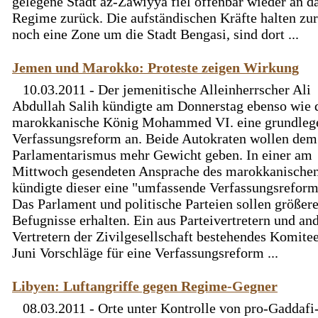
gelegene Stadt az-Zawiyya fiel offenbar wieder an d
Regime zurück. Die aufständischen Kräfte halten zur
noch eine Zone um die Stadt Bengasi, sind dort ...
Jemen und Marokko: Proteste zeigen Wirkung
10.03.2011 - Der jemenitische Alleinherrscher Ali
Abdullah Salih kündigte am Donnerstag ebenso wie 
marokkanische König Mohammed VI. eine grundleg
Verfassungsreform an. Beide Autokraten wollen dem
Parlamentarismus mehr Gewicht geben. In einer am
Mittwoch gesendeten Ansprache des marokkanische
kündigte dieser eine "umfassende Verfassungsreform
Das Parlament und politische Parteien sollen größer
Befugnisse erhalten. Ein aus Parteivertretern und an
Vertretern der Zivilgesellschaft bestehendes Komitee
Juni Vorschläge für eine Verfassungsreform ...
Libyen: Luftangriffe gegen Regime-Gegner
08.03.2011 - Orte unter Kontrolle von pro-Gaddafi