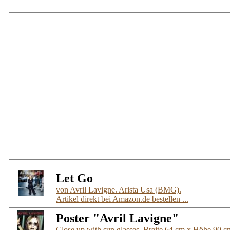
Let Go
von Avril Lavigne. Arista Usa (BMG).
Artikel direkt bei Amazon.de bestellen ...
Poster "Avril Lavigne"
Close up with sun glasses. Breite 64 cm x Höhe 90 c