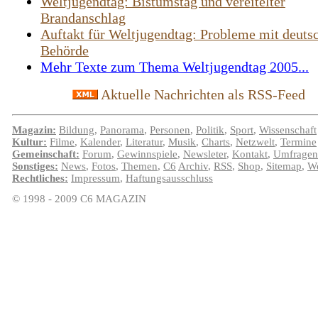
Weltjugendtag: Bistumstag und vereitelter
Brandanschlag
Auftakt für Weltjugendtag: Probleme mit deuts
Behörde
Mehr Texte zum Thema Weltjugendtag 2005...
Aktuelle Nachrichten als RSS-Feed
Magazin:
Bildung
,
Panorama
,
Personen
,
Politik
,
Sport
,
Wissenschaft
Kultur:
Filme
,
Kalender
,
Literatur
,
Musik
,
Charts
,
Netzwelt
,
Termine
Gemeinschaft:
Forum
,
Gewinnspiele
,
Newsleter
,
Kontakt
,
Umfragen
Sonstiges:
News
,
Fotos
,
Themen
,
C6
Archiv
,
RSS
,
Shop
,
Sitemap
,
We
Rechtliches:
Impressum
,
Haftungsausschluss
© 1998 - 2009 C6 MAGAZIN