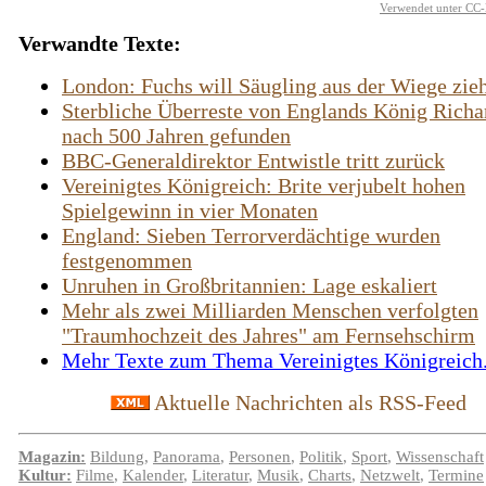
Verwendet unter CC-
Verwandte Texte:
London: Fuchs will Säugling aus der Wiege zie
Sterbliche Überreste von Englands König Richar
nach 500 Jahren gefunden
BBC-Generaldirektor Entwistle tritt zurück
Vereinigtes Königreich: Brite verjubelt hohen
Spielgewinn in vier Monaten
England: Sieben Terrorverdächtige wurden
festgenommen
Unruhen in Großbritannien: Lage eskaliert
Mehr als zwei Milliarden Menschen verfolgten
"Traumhochzeit des Jahres" am Fernsehschirm
Mehr Texte zum Thema Vereinigtes Königreich.
Aktuelle Nachrichten als RSS-Feed
Magazin:
Bildung
,
Panorama
,
Personen
,
Politik
,
Sport
,
Wissenschaft
Kultur:
Filme
,
Kalender
,
Literatur
,
Musik
,
Charts
,
Netzwelt
,
Termine