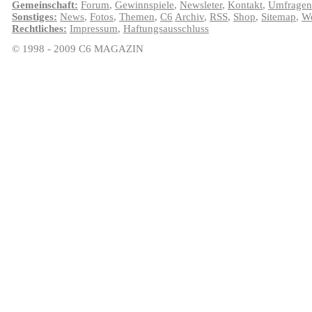
Gemeinschaft:
Forum
,
Gewinnspiele
,
Newsleter
,
Kontakt
,
Umfragen
Sonstiges:
News
,
Fotos
,
Themen
,
C6
Archiv
,
RSS
,
Shop
,
Sitemap
,
We
Rechtliches:
Impressum
,
Haftungsausschluss
© 1998 - 2009 C6 MAGAZIN