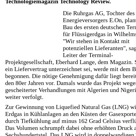
Technologiemagazin Technology Review.
Die Ruhrgas AG, Tochter des
Energieversorgers E.On, plan
Bau des ersten deutschen Ter
für Flüssigerdgas in Wilhelm
"Wir stehen in Kontakt mit
potenziellen Lieferanten", sa
Leiter der Terminal-
Projektgesellschaft, Eberhard Lange, dem Magazin. 
ein Liefervertrag unterzeichnet sei, werde mit dem 
begonnen. Die nötige Genehmigung dafür liegt bereit
den 80er Jahren vor. Damals wurde das Projekt wege
gescheiterter Verhandlungen mit Algerien und Nigeri
weiter verfolgt.
Zur Gewinnung von Liquefied Natural Gas (LNG) w
Erdgas in Kühlanlagen an den Küsten der Gasexport
durch Tiefkühlung auf minus 162 Grad Celsius verflü
Das Volumen schrumpft dabei ohne erhöhten Druck a
Sechshundertstel. Das LNG wird in doppelwandigen