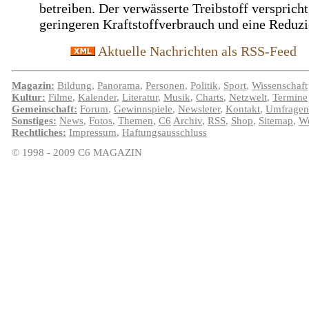
betreiben. Der verwässerte Treibstoff verspricht
geringeren Kraftstoffverbrauch und eine Reduzie
Aktuelle Nachrichten als RSS-Feed
Magazin:
Bildung
,
Panorama
,
Personen
,
Politik
,
Sport
,
Wissenschaft
Kultur:
Filme
,
Kalender
,
Literatur
,
Musik
,
Charts
,
Netzwelt
,
Termine
Gemeinschaft:
Forum
,
Gewinnspiele
,
Newsleter
,
Kontakt
,
Umfragen
Sonstiges:
News
,
Fotos
,
Themen
,
C6
Archiv
,
RSS
,
Shop
,
Sitemap
,
We
Rechtliches:
Impressum
,
Haftungsausschluss
© 1998 - 2009 C6 MAGAZIN