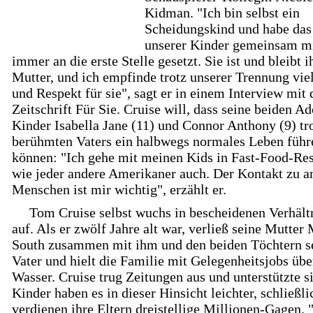
Kidman. "Ich bin selbst ein
Scheidungskind und habe da
unserer Kinder gemeinsam m
immer an die erste Stelle gesetzt. Sie ist und bleibt i
Mutter, und ich empfinde trotz unserer Trennung vie
und Respekt für sie", sagt er in einem Interview mit 
Zeitschrift Für Sie. Cruise will, dass seine beiden Ad
Kinder Isabella Jane (11) und Connor Anthony (9) tro
berühmten Vaters ein halbwegs normales Leben führ
können: "Ich gehe mit meinen Kids in Fast-Food-Res
wie jeder andere Amerikaner auch. Der Kontakt zu a
Menschen ist mir wichtig", erzählt er.
Tom Cruise selbst wuchs in bescheidenen Verhält
auf. Als er zwölf Jahre alt war, verließ seine Mutter
South zusammen mit ihm und den beiden Töchtern s
Vater und hielt die Familie mit Gelegenheitsjobs übe
Wasser. Cruise trug Zeitungen aus und unterstützte si
Kinder haben es in dieser Hinsicht leichter, schließli
verdienen ihre Eltern dreistellige Millionen-Gagen.