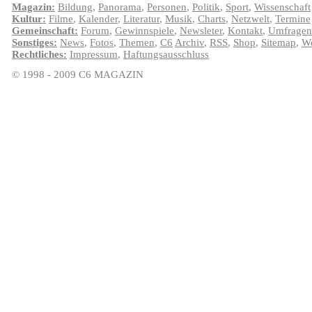
Magazin:
Bildung
,
Panorama
,
Personen
,
Politik
,
Sport
,
Wissenschaft
Kultur:
Filme
,
Kalender
,
Literatur
,
Musik
,
Charts
,
Netzwelt
,
Termine
Gemeinschaft:
Forum
,
Gewinnspiele
,
Newsleter
,
Kontakt
,
Umfragen
Sonstiges:
News
,
Fotos
,
Themen
,
C6
Archiv
,
RSS
,
Shop
,
Sitemap
,
We
Rechtliches:
Impressum
,
Haftungsausschluss
© 1998 - 2009 C6 MAGAZIN